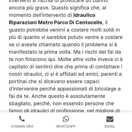
interventi si rischia di provocare un danno
ancora più grave. Questo significa che, al
momento dell’intervento di
Idraulico
Riparazioni Metro Parco Di Centocelle
, il
guasto potrebbe venirvi a costare molti soldi in
più di quanto vi sarebbe potuto venire a costare
se ci aveste chiamato quando il problema si è
manifestato la prima volta. Ma i rischi del fai da
te non finiscono qui. Molte altre volte invece ci è
capitato di sentirci dire che prima di contattare i
nostri idraulici, ci si è affidati ad amici, parenti e
portinai che si dicevano essere capaci
d’intervenire perché appassionati di bricolage e
fai da te. Anche questo è assolutamente
sbagliato, perché, non essendo persone che
fanno gli idraulici di professione, nel migliore di
casi possono riuscire a risolvere un problema in
maniera temporanea, ma potete star sicuri che
CHIAMA ORA
WHATSAPP
EMAIL