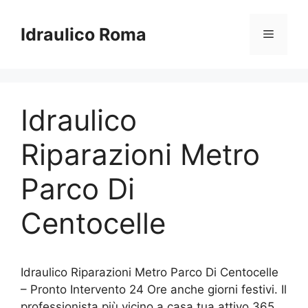
Vai
al
Idraulico Roma
Menu
contenuto
Idraulico
Riparazioni Metro
Parco Di
Centocelle
Idraulico Riparazioni Metro Parco Di Centocelle
– Pronto Intervento 24 Ore anche giorni festivi. Il
professionista più vicino a casa tua attivo 365