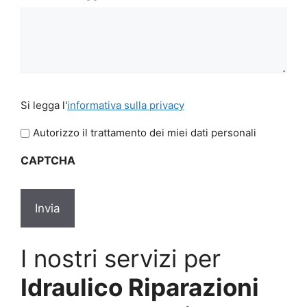
Si
Si legga l'
informativa sulla privacy
legga
l'informativa
Autorizzo il trattamento dei miei dati personali
sulla
CAPTCHA
privacy
*
I nostri servizi per
Idraulico Riparazioni