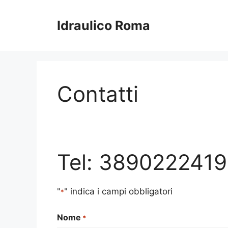
Vai
al
Idraulico Roma
contenuto
Contatti
Tel: 3890222419
"
" indica i campi obbligatori
*
Nome
*