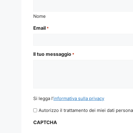
Nome
Email
*
Il tuo messaggio
*
Si
Si legga l’
informativa sulla privacy
legga
Autorizzo il trattamento dei miei dati persona
l'informativa
sulla
CAPTCHA
privacy