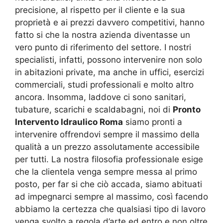
precisione, al rispetto per il cliente e la sua
proprietà e ai prezzi davvero competitivi, hanno
fatto si che la nostra azienda diventasse un
vero punto di riferimento del settore. I nostri
specialisti, infatti, possono intervenire non solo
in abitazioni private, ma anche in uffici, esercizi
commerciali, studi professionali e molto altro
ancora. Insomma, laddove ci sono sanitari,
tubature, scarichi e scaldabagni, noi di
Pronto
Intervento Idraulico Roma
siamo pronti a
intervenire offrendovi sempre il massimo della
qualità a un prezzo assolutamente accessibile
per tutti. La nostra filosofia professionale esige
che la clientela venga sempre messa al primo
posto, per far si che ciò accada, siamo abituati
ad impegnarci sempre al massimo, così facendo
abbiamo la certezza che qualsiasi tipo di lavoro
venga svolto a regola d’arte ed entro e non oltre