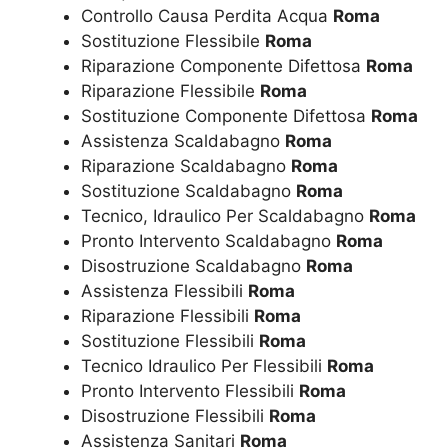
Controllo Causa Perdita Acqua
Roma
Sostituzione Flessibile
Roma
Riparazione Componente Difettosa
Roma
Riparazione Flessibile
Roma
Sostituzione Componente Difettosa
Roma
Assistenza Scaldabagno
Roma
Riparazione Scaldabagno
Roma
Sostituzione Scaldabagno
Roma
Tecnico, Idraulico Per Scaldabagno
Roma
Pronto Intervento Scaldabagno
Roma
Disostruzione Scaldabagno
Roma
Assistenza Flessibili
Roma
Riparazione Flessibili
Roma
Sostituzione Flessibili
Roma
Tecnico Idraulico Per Flessibili
Roma
Pronto Intervento Flessibili
Roma
Disostruzione Flessibili
Roma
Assistenza Sanitari
Roma