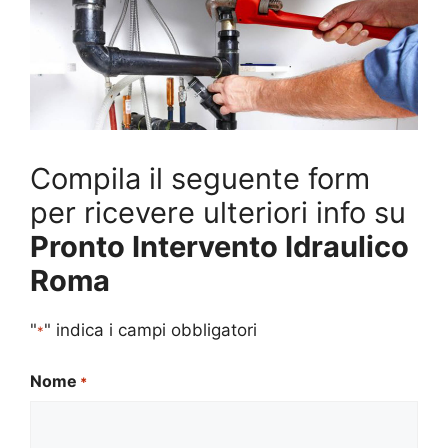
Compila il seguente form
per ricevere ulteriori info su
Pronto Intervento Idraulico
Roma
"
" indica i campi obbligatori
*
Nome
*