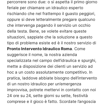
percorrere sono due: o si aspetta il primo giorno
feriale per chiamare un idraulico esperto
rischiando che nel frattempo il guasto peggiori,
oppure si deve letteralmente pregare qualcuno
che intervenga pagando il servizio un occhio
della testa. Bene, se volete evitare queste
situazioni, sappiate che la soluzione a questo
tipo di problema esiste ed è il nostro servizio di
Pronto Intervento Idraulico Roma
. Come
suggerisce il nome, la nostra azienda
specializzata nel campo dell’idraulica e spurghi,
mette a disposizione dei clienti un servizio ad
hoc a un costo assolutamente competitivo. In
pratica, laddove abbiate bisogno dell’intervento
di un nostro idraulico per un’emergenza
improvvisa, potrete mettervi in contatto con noi
24 ore su 24, sette giorni su sette, festività
comprese e il gioco è fatto. Scordate l’angoscia