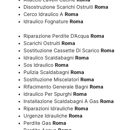
Disostruzione Scarichi Ostruiti
Roma
Cerco Idraulico A
Roma
Idraulico Fognature
Roma
Riparazione Perdite D’Acqua
Roma
Scarichi Ostruiti
Roma
Sostituzione Cassette Di Scarico
Roma
Idraulico Scaldabagni
Roma
Sos Idraulico
Roma
Pulizia Scaldabagni
Roma
Sostituzione Miscelatori
Roma
Rifacimento Generale Bagni
Roma
Idraulico Per Spurghi
Roma
Installazione Scaldabagni A Gas
Roma
Riparazioni Idrauliche
Roma
Urgenze Idrauliche
Roma
Perdite Gas
Roma