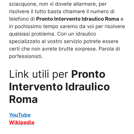
sciacquone, non vi dovete allarmare, per
risolvere il tutto basta chiamare il numero di
telefono di
Pronto Intervento Idraulico Roma
e
in pochissimo tempo saremo da voi per risolvere
qualsiasi problema. Con un idraulico
specializzato al vostro servizio potrete essere
certi che non avrete brutte sorprese. Parola di
porfessionisti.
Link utili per
Pronto
Intervento Idraulico
Roma
YouTube
Wikipedia