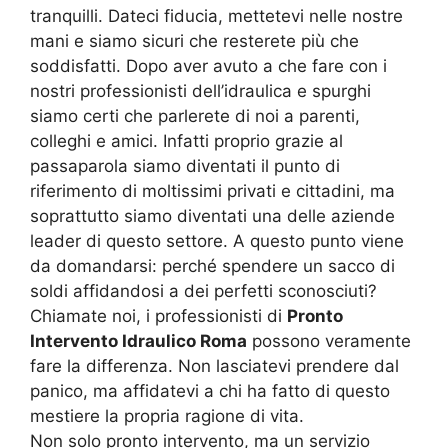
tranquilli. Dateci fiducia, mettetevi nelle nostre
mani e siamo sicuri che resterete più che
soddisfatti. Dopo aver avuto a che fare con i
nostri professionisti dell’idraulica e spurghi
siamo certi che parlerete di noi a parenti,
colleghi e amici. Infatti proprio grazie al
passaparola siamo diventati il punto di
riferimento di moltissimi privati e cittadini, ma
soprattutto siamo diventati una delle aziende
leader di questo settore. A questo punto viene
da domandarsi: perché spendere un sacco di
soldi affidandosi a dei perfetti sconosciuti?
Chiamate noi, i professionisti di
Pronto
Intervento Idraulico Roma
possono veramente
fare la differenza. Non lasciatevi prendere dal
panico, ma affidatevi a chi ha fatto di questo
mestiere la propria ragione di vita.
Non solo pronto intervento, ma un servizio