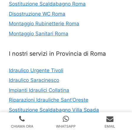
Sostituzione Scaldabagno Roma
Disostruzione WC Roma
Montaggio Rubinetterie Roma
Montaggio Sanitari Roma
I nostri servizi in Provincia di Roma
Idraulico Urgente Tivoli
Idraulico Saracinesco
Impianti Idraulici Collatina
Riparazioni Idrauliche Sant’Oreste
Sostituzione Scaldabagno Villa Spada
Idraulico Urgente Frattocchie
CHIAMA ORA
WHATSAPP
EMAIL
Montaggio Sanitari Testaccio