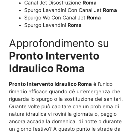
Canal Jet Disostruzione
Roma
Spurgo Lavandini Con Canal Jet
Roma
Spurgo Wc Con Canal Jet
Roma
Spurgo Lavandini
Roma
Approfondimento su
Pronto Intervento
Idraulico Roma
Pronto Intervento Idraulico Roma
è l’unico
rimedio efficace quando c’è un’emergenza che
riguarda lo spurgo o la sostituzione dei sanitari.
Quante volte può capitare che un problema di
natura idraulica vi rovini la giornata o, peggio
ancora accada la domenica, di notte o durante
un giorno festivo? A questo punto le strade da