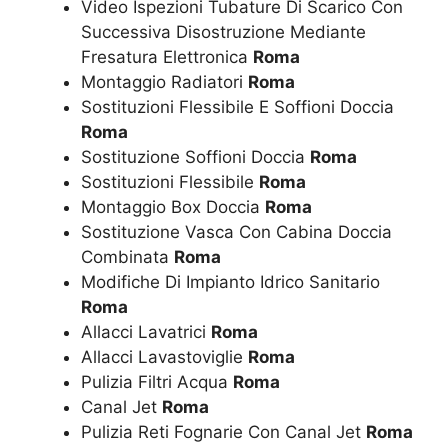
Video Ispezioni Tubature Di Scarico Con
Successiva Disostruzione Mediante
Fresatura Elettronica
Roma
Montaggio Radiatori
Roma
Sostituzioni Flessibile E Soffioni Doccia
Roma
Sostituzione Soffioni Doccia
Roma
Sostituzioni Flessibile
Roma
Montaggio Box Doccia
Roma
Sostituzione Vasca Con Cabina Doccia
Combinata
Roma
Modifiche Di Impianto Idrico Sanitario
Roma
Allacci Lavatrici
Roma
Allacci Lavastoviglie
Roma
Pulizia Filtri Acqua
Roma
Canal Jet
Roma
Pulizia Reti Fognarie Con Canal Jet
Roma