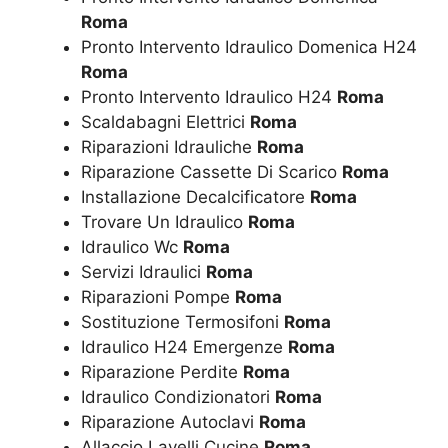
Roma
Pronto Intervento Idraulico Domenica H24
Roma
Pronto Intervento Idraulico H24
Roma
Scaldabagni Elettrici
Roma
Riparazioni Idrauliche
Roma
Riparazione Cassette Di Scarico
Roma
Installazione Decalcificatore
Roma
Trovare Un Idraulico
Roma
Idraulico Wc
Roma
Servizi Idraulici
Roma
Riparazioni Pompe
Roma
Sostituzione Termosifoni
Roma
Idraulico H24 Emergenze
Roma
Riparazione Perdite
Roma
Idraulico Condizionatori
Roma
Riparazione Autoclavi
Roma
Allaccio Lavelli Cucine
Roma