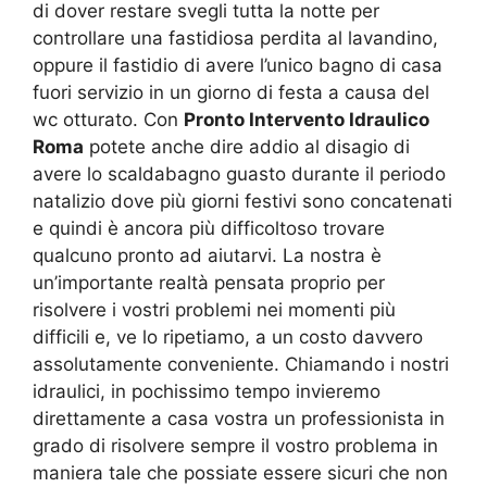
di dover restare svegli tutta la notte per
controllare una fastidiosa perdita al lavandino,
oppure il fastidio di avere l’unico bagno di casa
fuori servizio in un giorno di festa a causa del
wc otturato. Con
Pronto Intervento Idraulico
Roma
potete anche dire addio al disagio di
avere lo scaldabagno guasto durante il periodo
natalizio dove più giorni festivi sono concatenati
e quindi è ancora più difficoltoso trovare
qualcuno pronto ad aiutarvi. La nostra è
un’importante realtà pensata proprio per
risolvere i vostri problemi nei momenti più
difficili e, ve lo ripetiamo, a un costo davvero
assolutamente conveniente. Chiamando i nostri
idraulici, in pochissimo tempo invieremo
direttamente a casa vostra un professionista in
grado di risolvere sempre il vostro problema in
maniera tale che possiate essere sicuri che non