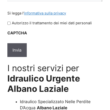
Si
Si legga l'
informativa sulla privacy
legga
l'informativa
Autorizzo il trattamento dei miei dati personali
sulla
CAPTCHA
privacy
*
I nostri servizi per
Idraulico Urgente
Albano Laziale
Idraulico Specializzato Nelle Perdite
D’Acqua
Albano Laziale