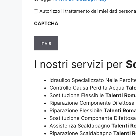
legga
Autorizzo il trattamento dei miei dati persona
l'informativa
sulla
CAPTCHA
privacy
*
I nostri servizi per
S
Idraulico Specializzato Nelle Perdi
Controllo Causa Perdita Acqua
Tal
Sostituzione Flessibile
Talenti Rom
Riparazione Componente Difettosa
Riparazione Flessibile
Talenti Rom
Sostituzione Componente Difettos
Assistenza Scaldabagno
Talenti 
Riparazione Scaldabagno
Talenti 