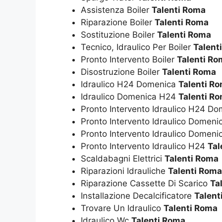
Assistenza Boiler
Talenti Roma
Riparazione Boiler
Talenti Roma
Sostituzione Boiler
Talenti Roma
Tecnico, Idraulico Per Boiler
Talent
Pronto Intervento Boiler
Talenti Ro
Disostruzione Boiler
Talenti Roma
Idraulico H24 Domenica
Talenti R
Idraulico Domenica H24
Talenti R
Pronto Intervento Idraulico H24 D
Pronto Intervento Idraulico Domen
Pronto Intervento Idraulico Domen
Pronto Intervento Idraulico H24
Tal
Scaldabagni Elettrici
Talenti Roma
Riparazioni Idrauliche
Talenti Roma
Riparazione Cassette Di Scarico
Ta
Installazione Decalcificatore
Talent
Trovare Un Idraulico
Talenti Roma
Idraulico Wc
Talenti Roma