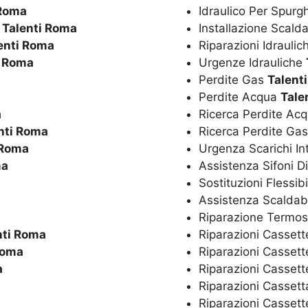
 Roma
Idraulico Per Spurg
o
Talenti Roma
Installazione Scal
enti Roma
Riparazioni Idrauli
i Roma
Urgenze Idrauliche
Perdite Gas
Talent
Perdite Acqua
Tale
a
Ricerca Perdite Ac
nti Roma
Ricerca Perdite Ga
 Roma
Urgenza Scarichi In
ma
Assistenza Sifoni D
Sostituzioni Flessibi
Assistenza Scaldaba
Riparazione Termos
nti Roma
Riparazioni Cassett
Roma
Riparazioni Cassett
a
Riparazioni Casset
Riparazioni Casset
Riparazioni Cassett