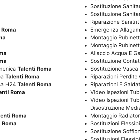
Sostituzione Sanita
Sostituzione Sanitar
Riparazione Sanitri
i Roma
Emergenza Allagam
ma
Montaggio Rubinetti
Montaggio Rubinett
oma
Allaccio Acqua E G
oma
Sostituzione Conta
omenica
Talenti Roma
Sostituzione Vasca
ica
Talenti Roma
Riparazioni Perdite
ica H24
Talenti Roma
Riparazioni E Salda
enti Roma
Video Ispezioni Tub
Video Ispezioni Tub
Disostruzione Media
lenti Roma
Montaggio Radiator
i Roma
Sostituzioni Flessib
Sostituzione Soffio
Sostituzioni Flessib