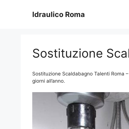
Vai
al
Idraulico Roma
contenuto
Sostituzione Sc
Sostituzione Scaldabagno Talenti Roma – Pr
giorni all’anno.