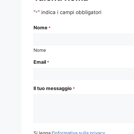
"
" indica i campi obbligatori
*
Nome
*
Nome
Email
*
Il tuo messaggio
*
Si
Si legga l'
informativa sulla privacy