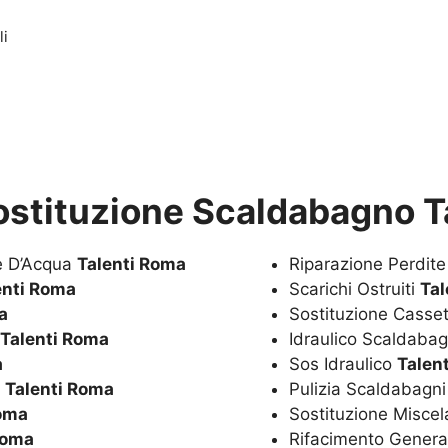
li
ostituzione Scaldabagno T
te D’Acqua
Talenti Roma
Riparazione Perdit
enti Roma
Scarichi Ostruiti
Tal
a
Sostituzione Casset
Talenti Roma
Idraulico Scaldaba
a
Sos Idraulico
Talen
a
Talenti Roma
Pulizia Scaldabagn
Roma
Sostituzione Miscel
Roma
Rifacimento Genera