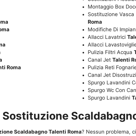
Montaggio Box Doc
Sostituzione Vasc
oma
Roma
Roma
Modifiche Di Impian
Allacci Lavatrici
Tal
ma
Allacci Lavastovigl
a
Pulizia Filtri Acqua
a
Canal Jet
Talenti 
nti Roma
Pulizia Reti Fognar
Canal Jet Disostru
Spurgo Lavandini C
Spurgo Wc Con Can
Spurgo Lavandini
T
u
Sostituzione Scaldabagno
zione Scaldabagno Talenti Roma
? Nessun problema, ci 