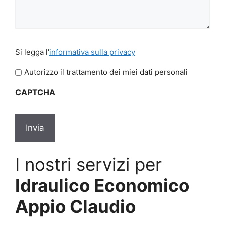
Si
Si legga l'
informativa sulla privacy
legga
l'informativa
Autorizzo il trattamento dei miei dati personali
sulla
CAPTCHA
privacy
*
I nostri servizi per
Idraulico Economico
Appio Claudio