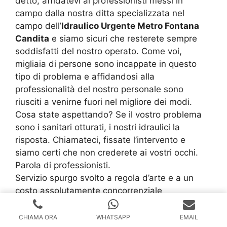
detto, affidatevi ai professionisti messi in
campo dalla nostra ditta specializzata nel
campo dell’
Idraulico Urgente Metro Fontana
Candita
e siamo sicuri che resterete sempre
soddisfatti del nostro operato. Come voi,
migliaia di persone sono incappate in questo
tipo di problema e affidandosi alla
professionalità del nostro personale sono
riusciti a venirne fuori nel migliore dei modi.
Cosa state aspettando? Se il vostro problema
sono i sanitari otturati, i nostri idraulici la
risposta. Chiamateci, fissate l’intervento e
siamo certi che non crederete ai vostri occhi.
Parola di professionisti.
Servizio spurgo svolto a regola d’arte e a un
costo assolutamente concorrenziale
Idraulico Urgente Metro Fontana Candita
oltre
a vantare un’esperienza pluriennale, è sempre
CHIAMA ORA
WHATSAPP
EMAIL