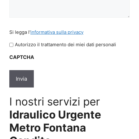
Si
Si legga l'
informativa sulla privacy
legga
l'informativa
Autorizzo il trattamento dei miei dati personali
sulla
CAPTCHA
privacy
*
I nostri servizi per
Idraulico Urgente
Metro Fontana