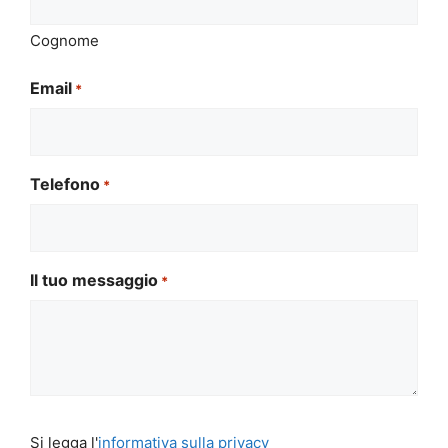
Cognome
Email
*
Telefono
*
Il tuo messaggio
*
Si
Si legga l'
informativa sulla privacy