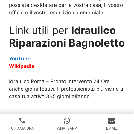
possiate desiderare per la vostra casa, il vostro
ufficio o il vostro esercizio commerciale.
Link utili per
Idraulico
Riparazioni Bagnoletto
YouTube
Wikipedia
Idraulico Roma – Pronto Intervento 24 Ore
anche giorni festivi. Il professionista più vicino a
casa tua attivo 365 giorni all’anno.
I nostri servizi a Roma
CHIAMA ORA
WHATSAPP
EMAIL