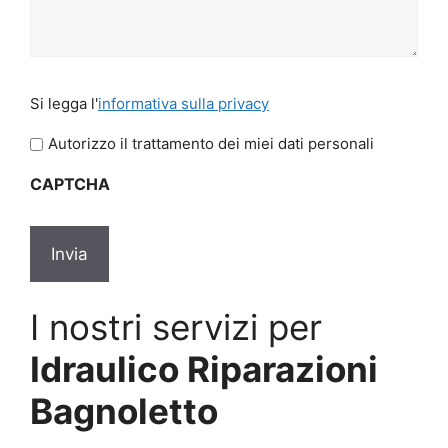
Si
Si legga l'
informativa sulla privacy
legga
l'informativa
Autorizzo il trattamento dei miei dati personali
sulla
CAPTCHA
privacy
*
I nostri servizi per
Idraulico Riparazioni
Bagnoletto