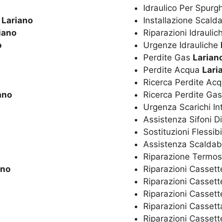
Idraulico Per Spurg
o
Lariano
Installazione Scal
iano
Riparazioni Idrauli
o
Urgenze Idrauliche
Perdite Gas
Larian
Perdite Acqua
Lari
Ricerca Perdite Ac
ano
Ricerca Perdite Ga
Urgenza Scarichi In
Assistenza Sifoni D
Sostituzioni Flessibi
Assistenza Scaldaba
Riparazione Termos
ano
Riparazioni Cassett
Riparazioni Cassett
Riparazioni Casset
Riparazioni Casset
Riparazioni Cassett