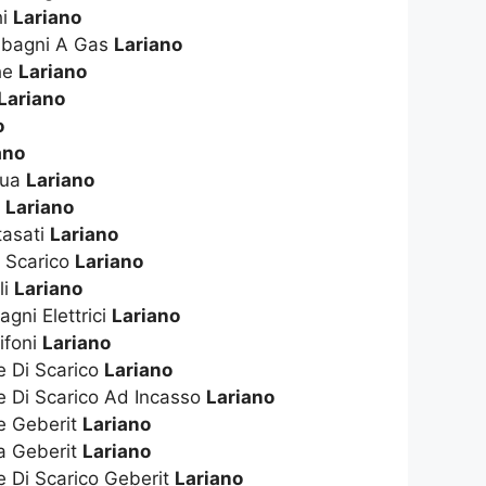
hi
Lariano
dabagni A Gas
Lariano
che
Lariano
Lariano
o
ano
qua
Lariano
s
Lariano
tasati
Lariano
i Scarico
Lariano
li
Lariano
gni Elettrici
Lariano
ifoni
Lariano
e Di Scarico
Lariano
e Di Scarico Ad Incasso
Lariano
te Geberit
Lariano
ta Geberit
Lariano
e Di Scarico Geberit
Lariano