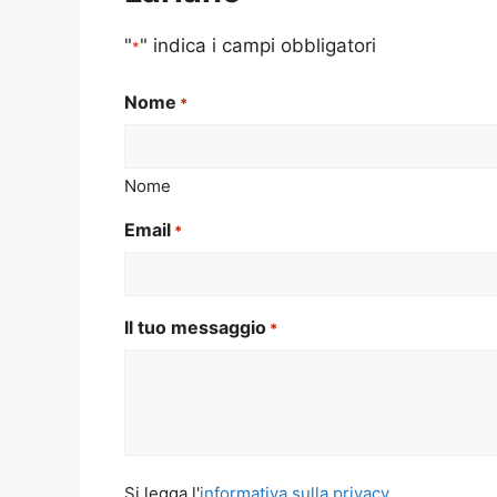
"
" indica i campi obbligatori
*
Nome
*
Nome
Email
*
Il tuo messaggio
*
Si
Si legga l'
informativa sulla privacy