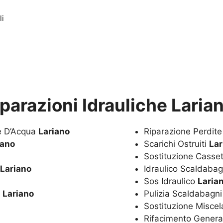
li
parazioni Idrauliche Laria
te D’Acqua
Lariano
Riparazione Perdit
iano
Scarichi Ostruiti
Lar
Sostituzione Casset
Lariano
Idraulico Scaldaba
Sos Idraulico
Laria
a
Lariano
Pulizia Scaldabagn
Sostituzione Miscel
Rifacimento Genera