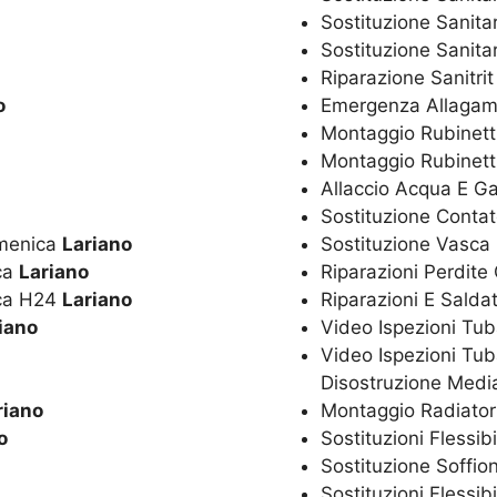
Sostituzione Sanita
Sostituzione Sanitar
Riparazione Sanitri
o
Emergenza Allagam
Montaggio Rubinetti
Montaggio Rubinett
Allaccio Acqua E G
Sostituzione Conta
omenica
Lariano
Sostituzione Vasca
ica
Lariano
Riparazioni Perdite
ica H24
Lariano
Riparazioni E Salda
iano
Video Ispezioni Tub
Video Ispezioni Tub
Disostruzione Media
riano
Montaggio Radiator
o
Sostituzioni Flessib
Sostituzione Soffio
Sostituzioni Flessib