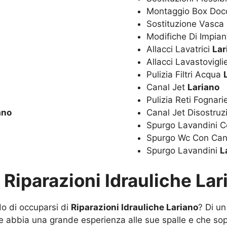
Montaggio Box Doc
Sostituzione Vasc
Modifiche Di Impian
Allacci Lavatrici
Lar
Allacci Lavastovigl
Pulizia Filtri Acqua
Canal Jet
Lariano
Pulizia Reti Fognar
ano
Canal Jet Disostru
Spurgo Lavandini C
Spurgo Wc Con Can
Spurgo Lavandini
L
u
Riparazioni Idrauliche Lar
do di occuparsi di
Riparazioni Idrauliche Lariano
? Di un
he abbia una grande esperienza alle sue spalle e che sop