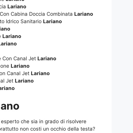
cia
Lariano
a Con Cabina Doccia Combinata
Lariano
to Idrico Sanitario
Lariano
iano
ie
Lariano
Lariano
ie Con Canal Jet
Lariano
zione
Lariano
on Canal Jet
Lariano
al Jet
Lariano
ariano
iano
 esperto che sia in grado di risolvere
rattutto non costi un occhio della testa?