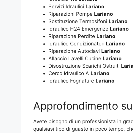
Servizi Idraulici
Lariano
Riparazioni Pompe
Lariano
Sostituzione Termosifoni
Lariano
Idraulico H24 Emergenze
Lariano
Riparazione Perdite
Lariano
Idraulico Condizionatori
Lariano
Riparazione Autoclavi
Lariano
Allaccio Lavelli Cucine
Lariano
Disostruzione Scarichi Ostruiti
Lari
Cerco Idraulico A
Lariano
Idraulico Fognature
Lariano
Approfondimento s
Avete bisogno di un professionista in gra
qualsiasi tipo di guasto in poco tempo, c