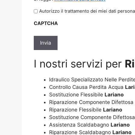
legga
Autorizzo il trattamento dei miei dati persona
l'informativa
sulla
CAPTCHA
privacy
*
I nostri servizi per
Ri
Idraulico Specializzato Nelle Perdi
Controllo Causa Perdita Acqua
Lar
Sostituzione Flessibile
Lariano
Riparazione Componente Difettosa
Riparazione Flessibile
Lariano
Sostituzione Componente Difettos
Assistenza Scaldabagno
Lariano
Riparazione Scaldabagno
Lariano