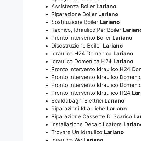
Assistenza Boiler
Lariano
Riparazione Boiler
Lariano
Sostituzione Boiler
Lariano
Tecnico, Idraulico Per Boiler
Larian
Pronto Intervento Boiler
Lariano
Disostruzione Boiler
Lariano
Idraulico H24 Domenica
Lariano
Idraulico Domenica H24
Lariano
Pronto Intervento Idraulico H24 D
Pronto Intervento Idraulico Domen
Pronto Intervento Idraulico Domen
Pronto Intervento Idraulico H24
Lar
Scaldabagni Elettrici
Lariano
Riparazioni Idrauliche
Lariano
Riparazione Cassette Di Scarico
La
Installazione Decalcificatore
Larian
Trovare Un Idraulico
Lariano
Idraulico Wc
Lariano