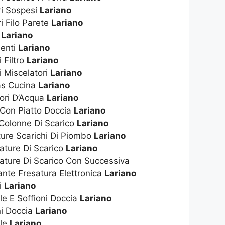
ri Sospesi
Lariano
i Filo Parete
Lariano
t
Lariano
enti
Lariano
 Filtro
Lariano
i Miscelatori
Lariano
as Cucina
Lariano
tori D’Acqua
Lariano
 Con Piatto Doccia
Lariano
 Colonne Di Scarico
Lariano
ture Scarichi Di Piombo
Lariano
ature Di Scarico
Lariano
ature Di Scarico Con Successiva
nte Fresatura Elettronica
Lariano
i
Lariano
ile E Soffioni Doccia
Lariano
ni Doccia
Lariano
ile
Lariano