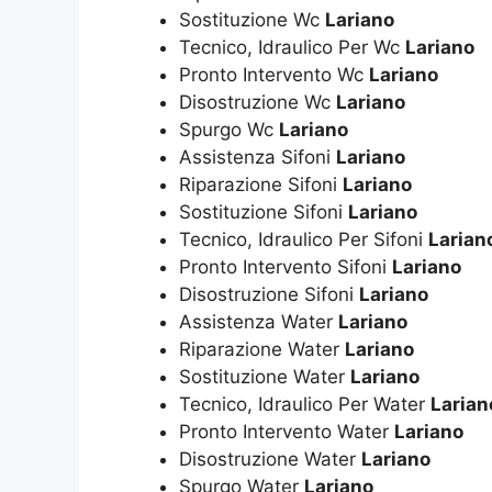
Sostituzione Wc
Lariano
Tecnico, Idraulico Per Wc
Lariano
Pronto Intervento Wc
Lariano
Disostruzione Wc
Lariano
Spurgo Wc
Lariano
Assistenza Sifoni
Lariano
Riparazione Sifoni
Lariano
Sostituzione Sifoni
Lariano
Tecnico, Idraulico Per Sifoni
Larian
Pronto Intervento Sifoni
Lariano
Disostruzione Sifoni
Lariano
Assistenza Water
Lariano
Riparazione Water
Lariano
Sostituzione Water
Lariano
Tecnico, Idraulico Per Water
Larian
Pronto Intervento Water
Lariano
Disostruzione Water
Lariano
Spurgo Water
Lariano