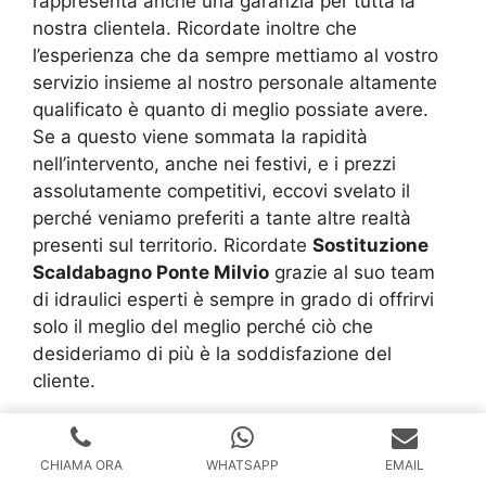
rappresenta anche una garanzia per tutta la
nostra clientela. Ricordate inoltre che
l’esperienza che da sempre mettiamo al vostro
servizio insieme al nostro personale altamente
qualificato è quanto di meglio possiate avere.
Se a questo viene sommata la rapidità
nell’intervento, anche nei festivi, e i prezzi
assolutamente competitivi, eccovi svelato il
perché veniamo preferiti a tante altre realtà
presenti sul territorio. Ricordate
Sostituzione
Scaldabagno Ponte Milvio
grazie al suo team
di idraulici esperti è sempre in grado di offrirvi
solo il meglio del meglio perché ciò che
desideriamo di più è la soddisfazione del
cliente.
Link utili per
CHIAMA ORA
WHATSAPP
EMAIL