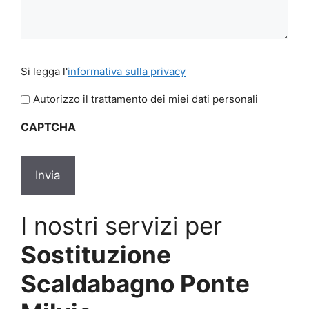
Si
Si legga l'
informativa sulla privacy
legga
l'informativa
Autorizzo il trattamento dei miei dati personali
sulla
CAPTCHA
privacy
*
I nostri servizi per
Sostituzione
Scaldabagno Ponte