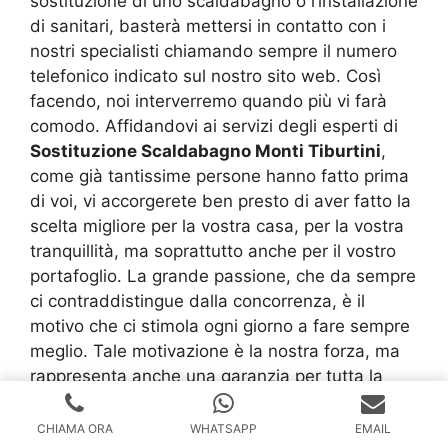
sostituzione di uno scaldabagno o l’installazione
di sanitari, basterà mettersi in contatto con i
nostri specialisti chiamando sempre il numero
telefonico indicato sul nostro sito web. Così
facendo, noi interverremo quando più vi farà
comodo. Affidandovi ai servizi degli esperti di
Sostituzione Scaldabagno Monti Tiburtini
,
come già tantissime persone hanno fatto prima
di voi, vi accorgerete ben presto di aver fatto la
scelta migliore per la vostra casa, per la vostra
tranquillità, ma soprattutto anche per il vostro
portafoglio. La grande passione, che da sempre
ci contraddistingue dalla concorrenza, è il
motivo che ci stimola ogni giorno a fare sempre
meglio. Tale motivazione è la nostra forza, ma
rappresenta anche una garanzia per tutta la
nostra clientela. Ricordate inoltre che
l’esperienza che da sempre mettiamo al vostro
CHIAMA ORA
WHATSAPP
EMAIL