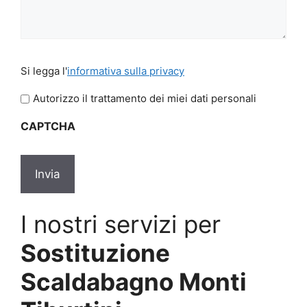
Si
Si legga l'
informativa sulla privacy
legga
l'informativa
Autorizzo il trattamento dei miei dati personali
sulla
CAPTCHA
privacy
*
I nostri servizi per
Sostituzione
Scaldabagno Monti