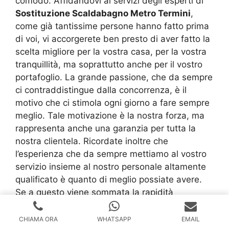
comodo. Affidandovi ai servizi degli esperti di
Sostituzione Scaldabagno Metro Termini
,
come già tantissime persone hanno fatto prima
di voi, vi accorgerete ben presto di aver fatto la
scelta migliore per la vostra casa, per la vostra
tranquillità, ma soprattutto anche per il vostro
portafoglio. La grande passione, che da sempre
ci contraddistingue dalla concorrenza, è il
motivo che ci stimola ogni giorno a fare sempre
meglio. Tale motivazione è la nostra forza, ma
rappresenta anche una garanzia per tutta la
nostra clientela. Ricordate inoltre che
l’esperienza che da sempre mettiamo al vostro
servizio insieme al nostro personale altamente
qualificato è quanto di meglio possiate avere.
Se a questo viene sommata la rapidità
nell’intervento, anche nei festivi, e i prezzi
assolutamente competitivi, eccovi svelato il
CHIAMA ORA
WHATSAPP
EMAIL