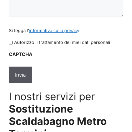
Si
Si legga l'
informativa sulla privacy
legga
l'informativa
Autorizzo il trattamento dei miei dati personali
sulla
CAPTCHA
privacy
*
I nostri servizi per
Sostituzione
Scaldabagno Metro