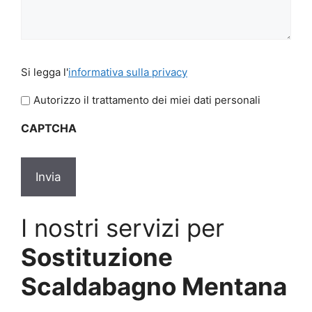
Si
Si legga l'
informativa sulla privacy
legga
l'informativa
Autorizzo il trattamento dei miei dati personali
sulla
CAPTCHA
privacy
*
I nostri servizi per
Sostituzione
Scaldabagno Mentana