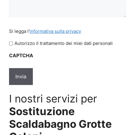
Si
Si legga l'
informativa sulla privacy
legga
l'informativa
Autorizzo il trattamento dei miei dati personali
sulla
CAPTCHA
privacy
*
I nostri servizi per
Sostituzione
Scaldabagno Grotte