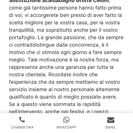
Sostituzione Scaldabagno Grotte Celoni
,
come già tantissime persone hanno fatto prima
di voi, vi accorgerete ben presto di aver fatto la
scelta migliore per la vostra casa, per la vostra
tranquillità, ma soprattutto anche per il vostro
portafoglio. La grande passione, che da sempre
ci contraddistingue dalla concorrenza, è il
motivo che ci stimola ogni giorno a fare sempre
meglio. Tale motivazione è la nostra forza, ma
rappresenta anche una garanzia per tutta la
nostra clientela. Ricordate inoltre che
l’esperienza che da sempre mettiamo al vostro
servizio insieme al nostro personale altamente
qualificato è quanto di meglio possiate avere.
Se a questo viene sommata la rapidità
nell’intervento, anche nei festivi, e i prezzi
assolutamente competitivi, eccovi svelato il
perché veniamo preferiti a tante altre realtà
CHIAMA ORA
WHATSAPP
EMAIL