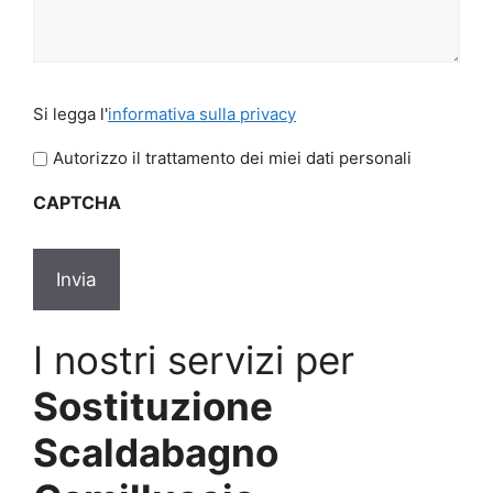
Si
Si legga l'
informativa sulla privacy
legga
l'informativa
Autorizzo il trattamento dei miei dati personali
sulla
CAPTCHA
privacy
*
I nostri servizi per
Sostituzione
Scaldabagno