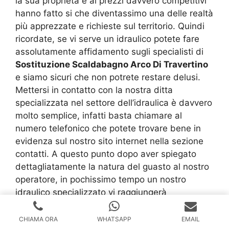
la sua proprietà e ai prezzi davvero competitivi
hanno fatto si che diventassimo una delle realtà
più apprezzate e richieste sul territorio. Quindi
ricordate, se vi serve un idraulico potete fare
assolutamente affidamento sugli specialisti di
Sostituzione Scaldabagno Arco Di Travertino
e siamo sicuri che non potrete restare delusi.
Mettersi in contatto con la nostra ditta
specializzata nel settore dell’idraulica è davvero
molto semplice, infatti basta chiamare al
numero telefonico che potete trovare bene in
evidenza sul nostro sito internet nella sezione
contatti. A questo punto dopo aver spiegato
dettagliatamente la natura del guasto al nostro
operatore, in pochissimo tempo un nostro
idraulico specializzato vi raggiungerà
all’indirizzo che ci avete indicato e si metterà
immediatamente all’opera. Inoltre, nel caso in
CHIAMA ORA
WHATSAPP
EMAIL