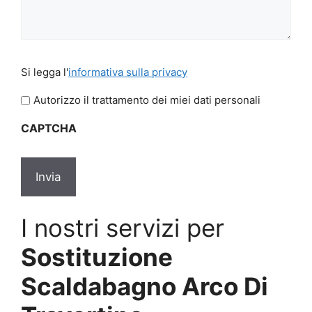
Si
Si legga l'
informativa sulla privacy
legga
l'informativa
Autorizzo il trattamento dei miei dati personali
sulla
CAPTCHA
privacy
*
I nostri servizi per
Sostituzione
Scaldabagno Arco Di