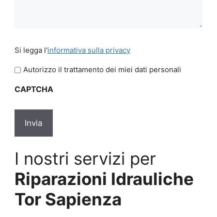
Si
Si legga l'
informativa sulla privacy
legga
l'informativa
Autorizzo il trattamento dei miei dati personali
sulla
CAPTCHA
privacy
*
I nostri servizi per
Riparazioni Idrauliche
Tor Sapienza