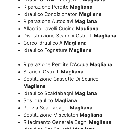
Riparazione Perdite
Magliana
Idraulico Condizionatori
Magliana
Riparazione Autoclavi
Magliana
Allaccio Lavelli Cucine
Magliana
Disostruzione Scarichi Ostruiti
Magliana
Cerco Idraulico A
Magliana
Idraulico Fognature
Magliana
Riparazione Perdite D’Acqua
Magliana
Scarichi Ostruiti
Magliana
Sostituzione Cassette Di Scarico
Magliana
Idraulico Scaldabagni
Magliana
Sos Idraulico
Magliana
Pulizia Scaldabagni
Magliana
Sostituzione Miscelatori
Magliana
Rifacimento Generale Bagni
Magliana