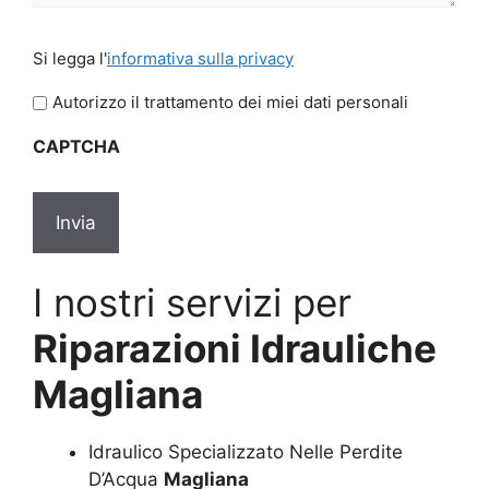
Si
Si legga l'
informativa sulla privacy
legga
l'informativa
Autorizzo il trattamento dei miei dati personali
sulla
CAPTCHA
privacy
*
I nostri servizi per
Riparazioni Idrauliche
Magliana
Idraulico Specializzato Nelle Perdite
D’Acqua
Magliana