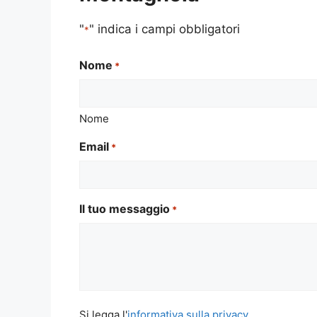
"
" indica i campi obbligatori
*
Nome
*
Nome
Email
*
Il tuo messaggio
*
Si
Si legga l'
informativa sulla privacy