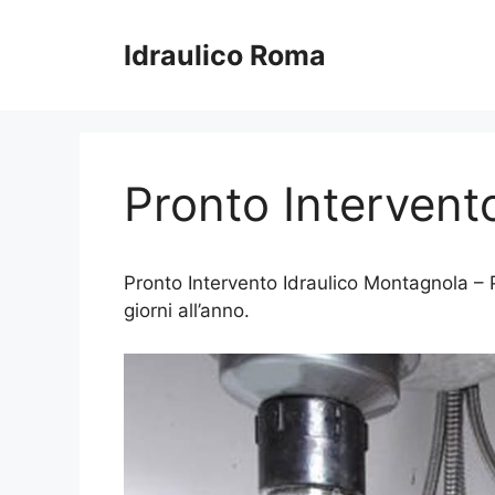
Vai
al
Idraulico Roma
contenuto
Pronto Intervent
Pronto Intervento Idraulico Montagnola – Pr
giorni all’anno.