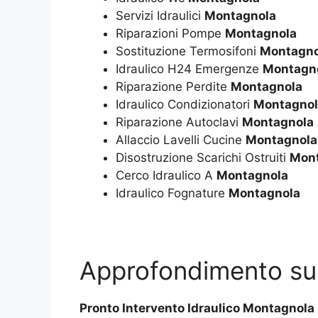
Servizi Idraulici
Montagnola
Riparazioni Pompe
Montagnola
Sostituzione Termosifoni
Montagno
Idraulico H24 Emergenze
Montagn
Riparazione Perdite
Montagnola
Idraulico Condizionatori
Montagnol
Riparazione Autoclavi
Montagnola
Allaccio Lavelli Cucine
Montagnola
Disostruzione Scarichi Ostruiti
Mon
Cerco Idraulico A
Montagnola
Idraulico Fognature
Montagnola
Approfondimento s
Pronto Intervento Idraulico Montagnola