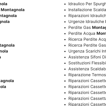
nola
Idraulico Per Spurg
o
Montagnola
Installazione Scal
ntagnola
Riparazioni Idrauli
gnola
Urgenze Idrauliche
Perdite Gas
Monta
Perdite Acqua
Mon
Ricerca Perdite Ac
tagnola
Ricerca Perdite Ga
nola
Urgenza Scarichi In
a
Assistenza Sifoni D
Sostituzioni Flessibi
Assistenza Scaldaba
Riparazione Termos
agnola
Riparazioni Cassett
ola
Riparazioni Cassett
Riparazioni Casset
Riparazioni Casset
Riparazioni Cassett