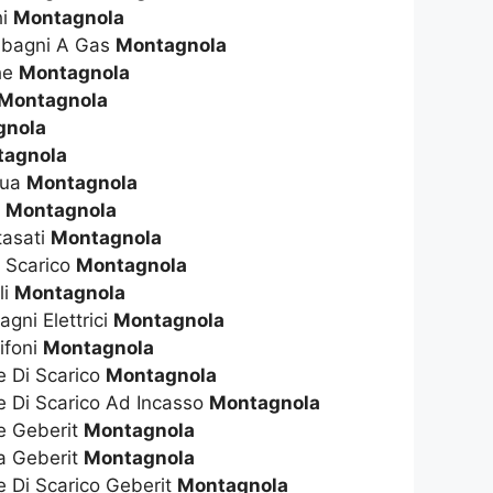
hi
Montagnola
dabagni A Gas
Montagnola
che
Montagnola
Montagnola
gnola
tagnola
qua
Montagnola
s
Montagnola
tasati
Montagnola
i Scarico
Montagnola
li
Montagnola
gni Elettrici
Montagnola
ifoni
Montagnola
e Di Scarico
Montagnola
e Di Scarico Ad Incasso
Montagnola
te Geberit
Montagnola
ta Geberit
Montagnola
e Di Scarico Geberit
Montagnola