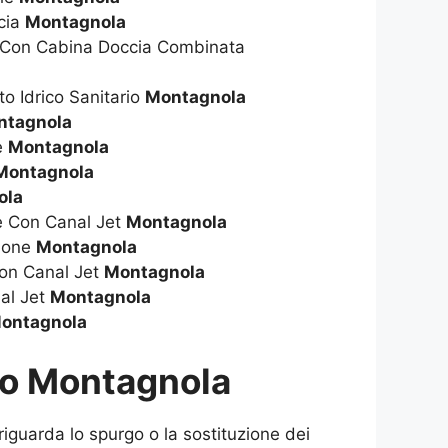
cia
Montagnola
 Con Cabina Doccia Combinata
to Idrico Sanitario
Montagnola
ntagnola
ie
Montagnola
Montagnola
ola
ie Con Canal Jet
Montagnola
zione
Montagnola
on Canal Jet
Montagnola
al Jet
Montagnola
ontagnola
ico Montagnola
iguarda lo spurgo o la sostituzione dei