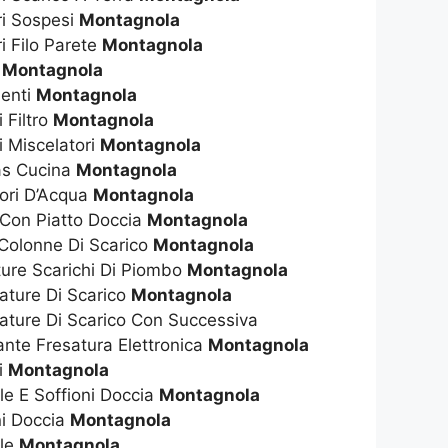
ri Sospesi
Montagnola
i Filo Parete
Montagnola
t
Montagnola
enti
Montagnola
 Filtro
Montagnola
i Miscelatori
Montagnola
as Cucina
Montagnola
tori D’Acqua
Montagnola
 Con Piatto Doccia
Montagnola
 Colonne Di Scarico
Montagnola
ture Scarichi Di Piombo
Montagnola
ature Di Scarico
Montagnola
ature Di Scarico Con Successiva
nte Fresatura Elettronica
Montagnola
i
Montagnola
ile E Soffioni Doccia
Montagnola
ni Doccia
Montagnola
ile
Montagnola