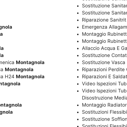
Sostituzione Sanita
Sostituzione Sanitar
Riparazione Sanitri
gnola
Emergenza Allagam
a
Montaggio Rubinetti
Montaggio Rubinett
la
Allaccio Acqua E G
la
Sostituzione Conta
omenica
Montagnola
Sostituzione Vasca
ica
Montagnola
Riparazioni Perdite
ica H24
Montagnola
Riparazioni E Salda
ntagnola
Video Ispezioni Tub
Video Ispezioni Tub
Disostruzione Media
ntagnola
Montaggio Radiator
gnola
Sostituzioni Flessib
Sostituzione Soffio
Sostituzioni Flessib