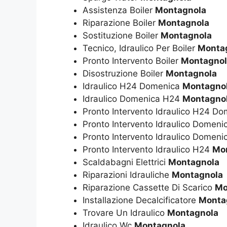
Assistenza Boiler
Montagnola
Riparazione Boiler
Montagnola
Sostituzione Boiler
Montagnola
Tecnico, Idraulico Per Boiler
Monta
Pronto Intervento Boiler
Montagnol
Disostruzione Boiler
Montagnola
Idraulico H24 Domenica
Montagno
Idraulico Domenica H24
Montagno
Pronto Intervento Idraulico H24 D
Pronto Intervento Idraulico Domen
Pronto Intervento Idraulico Domen
Pronto Intervento Idraulico H24
Mo
Scaldabagni Elettrici
Montagnola
Riparazioni Idrauliche
Montagnola
Riparazione Cassette Di Scarico
Mo
Installazione Decalcificatore
Monta
Trovare Un Idraulico
Montagnola
Idraulico Wc
Montagnola