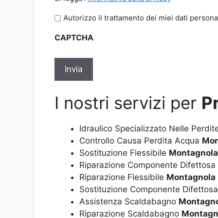
legga
Autorizzo il trattamento dei miei dati persona
l'informativa
sulla
CAPTCHA
privacy
*
I nostri servizi per
P
Idraulico Specializzato Nelle Perdi
Controllo Causa Perdita Acqua
Mon
Sostituzione Flessibile
Montagnola
Riparazione Componente Difettosa
Riparazione Flessibile
Montagnola
Sostituzione Componente Difettos
Assistenza Scaldabagno
Montagno
Riparazione Scaldabagno
Montagn