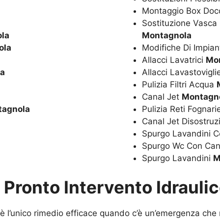
Montaggio Box Doc
Sostituzione Vasca
la
Montagnola
ola
Modifiche Di Impian
Allacci Lavatrici
Mo
a
Allacci Lavastovigl
Pulizia Filtri Acqua
Canal Jet
Montagn
tagnola
Pulizia Reti Fognar
Canal Jet Disostru
Spurgo Lavandini C
Spurgo Wc Con Can
Spurgo Lavandini
M
u
Pronto Intervento Idraul
è l’unico rimedio efficace quando c’è un’emergenza che r