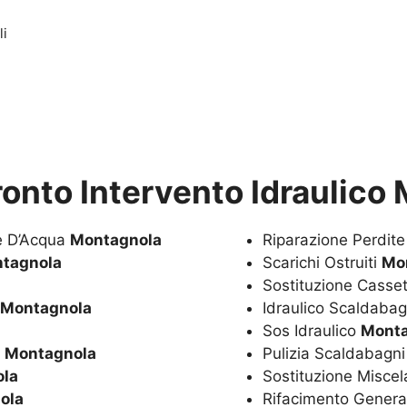
li
ronto Intervento Idraulico
te D’Acqua
Montagnola
Riparazione Perdit
tagnola
Scarichi Ostruiti
Mo
Sostituzione Casset
Montagnola
Idraulico Scaldaba
Sos Idraulico
Monta
a
Montagnola
Pulizia Scaldabagn
la
Sostituzione Miscel
ola
Rifacimento Genera