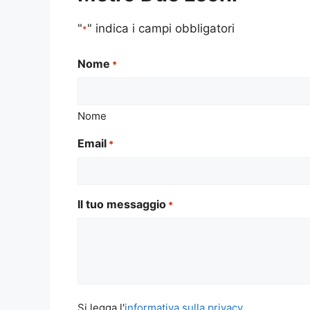
"
" indica i campi obbligatori
*
Nome
*
Nome
Email
*
Il tuo messaggio
*
Si
Si legga l'
informativa sulla privacy