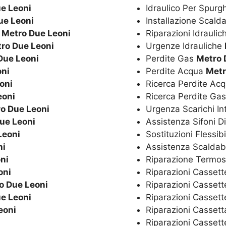
e Leoni
Idraulico Per Spurg
ue Leoni
Installazione Scal
o
Metro Due Leoni
Riparazioni Idrauli
ro Due Leoni
Urgenze Idrauliche
Due Leoni
Perdite Gas
Metro 
oni
Perdite Acqua
Metr
oni
Ricerca Perdite Ac
eoni
Ricerca Perdite Ga
o Due Leoni
Urgenza Scarichi In
ue Leoni
Assistenza Sifoni D
Leoni
Sostituzioni Flessibi
ni
Assistenza Scaldaba
ni
Riparazione Termos
oni
Riparazioni Cassett
o Due Leoni
Riparazioni Cassett
e Leoni
Riparazioni Casset
eoni
Riparazioni Casset
Riparazioni Cassett