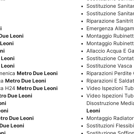
Sostituzione Sanita
Sostituzione Sanitar
i
Riparazione Sanitri
i
Emergenza Allagam
Due Leoni
Montaggio Rubinetti
 Leoni
Montaggio Rubinett
ni
Allaccio Acqua E G
 Leoni
Sostituzione Conta
 Leoni
Sostituzione Vasca
omenica
Metro Due Leoni
Riparazioni Perdite
ica
Metro Due Leoni
Riparazioni E Salda
ica H24
Metro Due Leoni
Video Ispezioni Tub
ro Due Leoni
Video Ispezioni Tub
oni
Disostruzione Media
eoni
Leoni
tro Due Leoni
Montaggio Radiator
Due Leoni
Sostituzioni Flessib
oni
Sostituzione Soffio