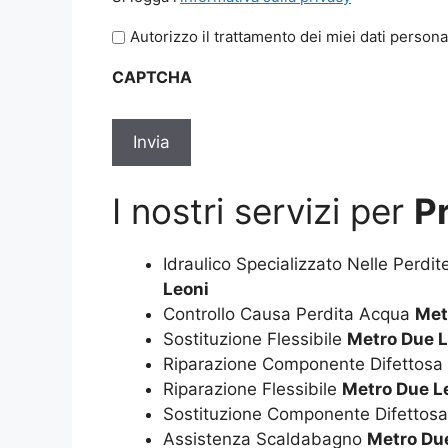
legga
Autorizzo il trattamento dei miei dati persona
l'informativa
sulla
CAPTCHA
privacy
*
I nostri servizi per
P
Idraulico Specializzato Nelle Perdi
Leoni
Controllo Causa Perdita Acqua
Met
Sostituzione Flessibile
Metro Due L
Riparazione Componente Difettosa
Riparazione Flessibile
Metro Due L
Sostituzione Componente Difettos
Assistenza Scaldabagno
Metro Du