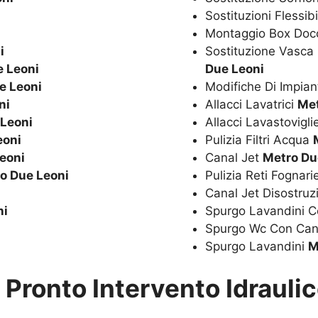
Sostituzioni Flessib
Montaggio Box Doc
i
Sostituzione Vasc
e Leoni
Due Leoni
e Leoni
Modifiche Di Impian
ni
Allacci Lavatrici
Met
 Leoni
Allacci Lavastovigl
eoni
Pulizia Filtri Acqua
eoni
Canal Jet
Metro Du
o Due Leoni
Pulizia Reti Fognar
Canal Jet Disostru
ni
Spurgo Lavandini C
Spurgo Wc Con Can
Spurgo Lavandini
M
u
Pronto Intervento Idrauli