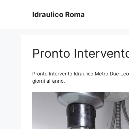
Vai
al
Idraulico Roma
contenuto
Pronto Intervent
Pronto Intervento Idraulico Metro Due Leoni
giorni all’anno.