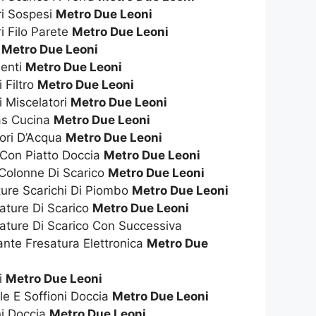
ri Sospesi
Metro Due Leoni
i Filo Parete
Metro Due Leoni
t
Metro Due Leoni
enti
Metro Due Leoni
 Filtro
Metro Due Leoni
i Miscelatori
Metro Due Leoni
as Cucina
Metro Due Leoni
tori D’Acqua
Metro Due Leoni
 Con Piatto Doccia
Metro Due Leoni
 Colonne Di Scarico
Metro Due Leoni
ture Scarichi Di Piombo
Metro Due Leoni
ature Di Scarico
Metro Due Leoni
ature Di Scarico Con Successiva
nte Fresatura Elettronica
Metro Due
i
Metro Due Leoni
ile E Soffioni Doccia
Metro Due Leoni
ni Doccia
Metro Due Leoni