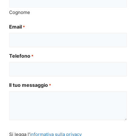
Cognome
Email
*
Telefono
*
Il tuo messaggio
*
Si
Si legga l'
informativa sulla privacy