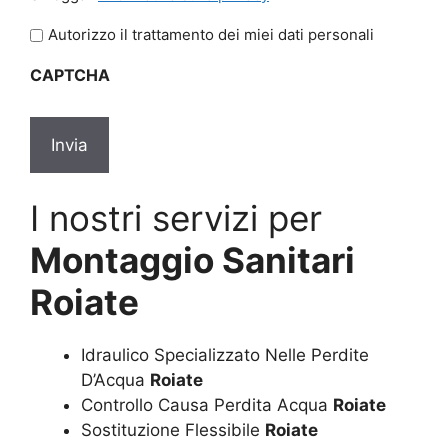
legga
l'informativa
Autorizzo il trattamento dei miei dati personali
sulla
CAPTCHA
privacy
*
I nostri servizi per
Montaggio Sanitari
Roiate
Idraulico Specializzato Nelle Perdite
D’Acqua
Roiate
Controllo Causa Perdita Acqua
Roiate
Sostituzione Flessibile
Roiate