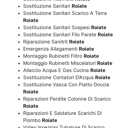
Sostituzione Sanitari
Roiate
Sostituzione Sanitari Scarico A Terra
Roiate
Sostituzione Sanitari Sospesi
Roiate
Sostituzione Sanitari Filo Parete
Roiate
Riparazione Sanitrit
Roiate
Emergenza Allagamenti
Roiate
Montaggio Rubinetti Filtro
Roiate
Montaggio Rubinetti Miscelatori
Roiate
Allaccio Acqua E Gas Cucina
Roiate
Sostituzione Contatori D’Acqua
Roiate
Sostituzione Vasca Con Piatto Doccia
Roiate
Riparazioni Perdite Colonne Di Scarico
Roiate
Riparazioni E Saldature Scarichi Di
Piombo
Roiate
Video Ispezioni Tubature Di Scarico