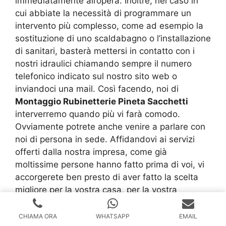
immediatamente all’opera. Inoltre, nel caso in
cui abbiate la necessità di programmare un
intervento più complesso, come ad esempio la
sostituzione di uno scaldabagno o l’installazione
di sanitari, basterà mettersi in contatto con i
nostri idraulici chiamando sempre il numero
telefonico indicato sul nostro sito web o
inviandoci una mail. Così facendo, noi di
Montaggio Rubinetterie Pineta Sacchetti
interverremo quando più vi farà comodo.
Ovviamente potrete anche venire a parlare con
noi di persona in sede. Affidandovi ai servizi
offerti dalla nostra impresa, come già
moltissime persone hanno fatto prima di voi, vi
accorgerete ben presto di aver fatto la scelta
migliore per la vostra casa, per la vostra
tranquillità, ma soprattutto anche per il vostro
portafoglio. La grande passione, che da sempre
CHIAMA ORA
WHATSAPP
EMAIL