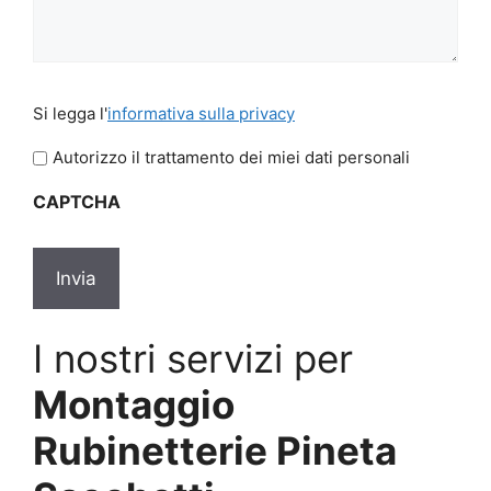
Si
Si legga l'
informativa sulla privacy
legga
l'informativa
Autorizzo il trattamento dei miei dati personali
sulla
CAPTCHA
privacy
*
I nostri servizi per
Montaggio
Rubinetterie Pineta