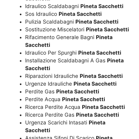
Idraulico Scaldabagni
Pineta Sacchetti
Sos Idraulico
Pineta Sacchetti
Pulizia Scaldabagni
Pineta Sacchetti
Sostituzione Miscelatori
Pineta Sacchetti
Rifacimento Generale Bagni
Pineta
Sacchetti
Idraulico Per Spurghi
Pineta Sacchetti
Installazione Scaldabagni A Gas
Pineta
Sacchetti
Riparazioni Idrauliche
Pineta Sacchetti
Urgenze Idrauliche
Pineta Sacchetti
Perdite Gas
Pineta Sacchetti
Perdite Acqua
Pineta Sacchetti
Ricerca Perdite Acqua
Pineta Sacchetti
Ricerca Perdite Gas
Pineta Sacchetti
Urgenza Scarichi Intasati
Pineta
Sacchetti
Assistenza Sifoni Di Scarico
Pineta