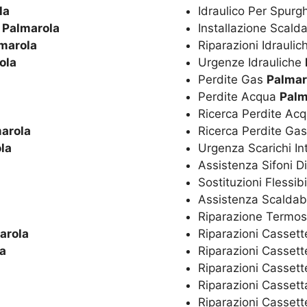
la
Idraulico Per Spurg
o
Palmarola
Installazione Scal
marola
Riparazioni Idrauli
ola
Urgenze Idrauliche
Perdite Gas
Palmar
Perdite Acqua
Palm
Ricerca Perdite Ac
arola
Ricerca Perdite Ga
la
Urgenza Scarichi In
Assistenza Sifoni D
Sostituzioni Flessibi
Assistenza Scaldaba
Riparazione Termos
arola
Riparazioni Cassett
a
Riparazioni Cassett
Riparazioni Casset
Riparazioni Casset
Riparazioni Cassett