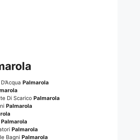
marola
e D’Acqua
Palmarola
lmarola
te Di Scarico
Palmarola
gni
Palmarola
rola
i
Palmarola
atori
Palmarola
le Bagni
Palmarola