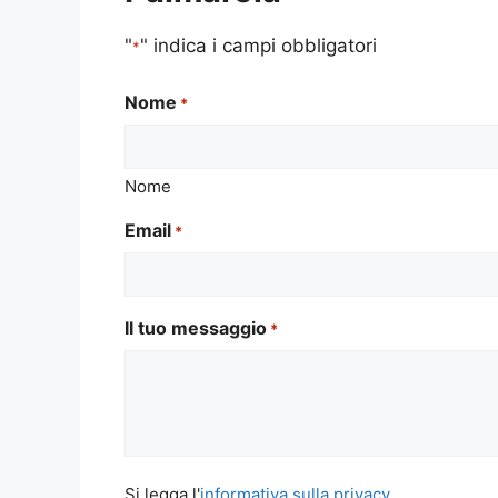
"
" indica i campi obbligatori
*
Nome
*
Nome
Email
*
Il tuo messaggio
*
Si
Si legga l'
informativa sulla privacy