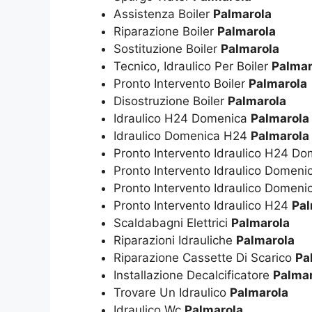
Assistenza Boiler
Palmarola
Riparazione Boiler
Palmarola
Sostituzione Boiler
Palmarola
Tecnico, Idraulico Per Boiler
Palmar
Pronto Intervento Boiler
Palmarola
Disostruzione Boiler
Palmarola
Idraulico H24 Domenica
Palmarola
Idraulico Domenica H24
Palmarola
Pronto Intervento Idraulico H24 D
Pronto Intervento Idraulico Domen
Pronto Intervento Idraulico Domen
Pronto Intervento Idraulico H24
Pal
Scaldabagni Elettrici
Palmarola
Riparazioni Idrauliche
Palmarola
Riparazione Cassette Di Scarico
Pa
Installazione Decalcificatore
Palmar
Trovare Un Idraulico
Palmarola
Idraulico Wc
Palmarola