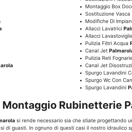
Montaggio Box Doc
Sostituzione Vasc
a
Modifiche Di Impian
a
Allacci Lavatrici
Pal
Allacci Lavastovigl
Pulizia Filtri Acqua
Canal Jet
Palmarol
Pulizia Reti Fognar
arola
Canal Jet Disostru
Spurgo Lavandini C
Spurgo Wc Con Can
Spurgo Lavandini
P
u
Montaggio Rubinetterie P
marola
si rende necessario sia che stiate progettando 
i di guasti. In ognuno di questi casi il nostro idraulico 