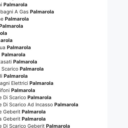
hi
Palmarola
dabagni A Gas
Palmarola
che
Palmarola
Palmarola
ola
arola
qua
Palmarola
s
Palmarola
tasati
Palmarola
i Scarico
Palmarola
li
Palmarola
gni Elettrici
Palmarola
ifoni
Palmarola
e Di Scarico
Palmarola
e Di Scarico Ad Incasso
Palmarola
te Geberit
Palmarola
ta Geberit
Palmarola
e Di Scarico Geberit
Palmarola