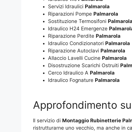
Servizi Idraulici
Palmarola
Riparazioni Pompe
Palmarola
Sostituzione Termosifoni
Palmarol
Idraulico H24 Emergenze
Palmarol
Riparazione Perdite
Palmarola
Idraulico Condizionatori
Palmarola
Riparazione Autoclavi
Palmarola
Allaccio Lavelli Cucine
Palmarola
Disostruzione Scarichi Ostruiti
Palm
Cerco Idraulico A
Palmarola
Idraulico Fognature
Palmarola
Approfondimento s
Il servizio di
Montaggio Rubinetterie Pal
ristrutturarne uno vecchio, ma anche in cas