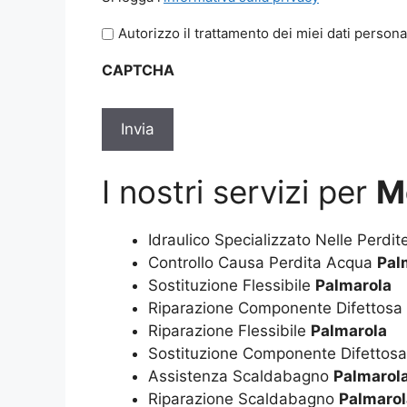
legga
Autorizzo il trattamento dei miei dati persona
l'informativa
sulla
CAPTCHA
privacy
*
I nostri servizi per
M
Idraulico Specializzato Nelle Perdi
Controllo Causa Perdita Acqua
Pal
Sostituzione Flessibile
Palmarola
Riparazione Componente Difettosa
Riparazione Flessibile
Palmarola
Sostituzione Componente Difettos
Assistenza Scaldabagno
Palmarol
Riparazione Scaldabagno
Palmarol