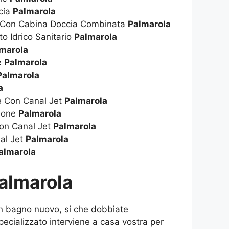
cia
Palmarola
a Con Cabina Doccia Combinata
Palmarola
to Idrico Sanitario
Palmarola
marola
ie
Palmarola
Palmarola
a
ie Con Canal Jet
Palmarola
zione
Palmarola
on Canal Jet
Palmarola
al Jet
Palmarola
almarola
almarola
un bagno nuovo, si che dobbiate
specializzato interviene a casa vostra per