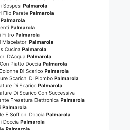
ri Sospesi
Palmarola
i Filo Parete
Palmarola
t
Palmarola
enti
Palmarola
 Filtro
Palmarola
i Miscelatori
Palmarola
as Cucina
Palmarola
tori D’Acqua
Palmarola
 Con Piatto Doccia
Palmarola
 Colonne Di Scarico
Palmarola
ture Scarichi Di Piombo
Palmarola
ature Di Scarico
Palmarola
ature Di Scarico Con Successiva
nte Fresatura Elettronica
Palmarola
i
Palmarola
ile E Soffioni Doccia
Palmarola
ni Doccia
Palmarola
ile
Palmarola