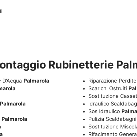
li
ontaggio Rubinetterie Pal
te D’Acqua
Palmarola
Riparazione Perdit
marola
Scarichi Ostruiti
Pa
Sostituzione Casset
Palmarola
Idraulico Scaldaba
Sos Idraulico
Palma
a
Palmarola
Pulizia Scaldabagn
a
Sostituzione Miscel
a
Rifacimento Genera