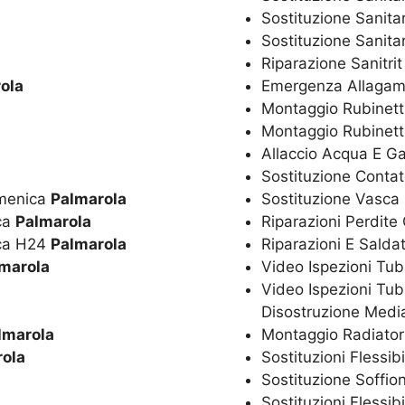
Sostituzione Sanita
Sostituzione Sanitar
Riparazione Sanitri
ola
Emergenza Allagam
Montaggio Rubinetti
Montaggio Rubinett
Allaccio Acqua E G
Sostituzione Conta
omenica
Palmarola
Sostituzione Vasca
ica
Palmarola
Riparazioni Perdite
ica H24
Palmarola
Riparazioni E Salda
marola
Video Ispezioni Tub
Video Ispezioni Tub
Disostruzione Media
lmarola
Montaggio Radiator
ola
Sostituzioni Flessib
Sostituzione Soffio
Sostituzioni Flessib