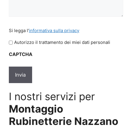
Si
Si legga l'
informativa sulla privacy
legga
l'informativa
Autorizzo il trattamento dei miei dati personali
sulla
CAPTCHA
privacy
*
I nostri servizi per
Montaggio
Rubinetterie Nazzano