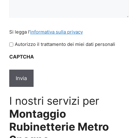
Si
Si legga l'
informativa sulla privacy
legga
l'informativa
Autorizzo il trattamento dei miei dati personali
sulla
CAPTCHA
privacy
*
I nostri servizi per
Montaggio
Rubinetterie Metro