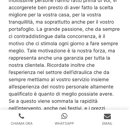
moltissime persone hanno fatto prima di voi, vi
accorgerete ben presto di aver fatto la scelta
migliore per la vostra casa, per la vostra
tranquillità, ma soprattutto anche per il vostro
portafoglio. La grande passione, che da sempre
ci contraddistingue dalla concorrenza, è il
motivo che ci stimola ogni giorno a fare sempre
meglio. Tale motivazione è la nostra forza, ma
rappresenta anche una garanzia per tutta la
nostra clientela. Ricordate inoltre che
l’esperienza nel settore dell’idraulica che da
sempre mettiamo al vostro servizio insieme
all’esperienza del nostro personale altamente
qualificato è quanto di meglio possiate avere.
Se a questo viene sommata la rapidità
nell’intervento, anche nei festivi, e i prezzi
assolutamente competitivi, eccovi svelato il
perché la nostra ditta specializzata nel
CHIAMA ORA
WHATSAPP
EMAIL