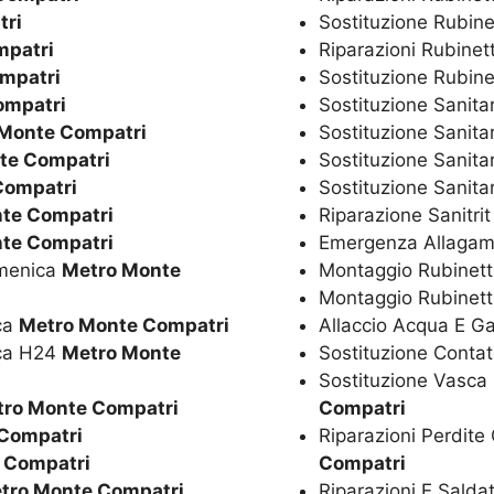
tri
Sostituzione Rubine
mpatri
Riparazioni Rubinet
mpatri
Sostituzione Rubine
ompatri
Sostituzione Sanita
Monte Compatri
Sostituzione Sanita
te Compatri
Sostituzione Sanita
Compatri
Sostituzione Sanitar
te Compatri
Riparazione Sanitri
te Compatri
Emergenza Allagam
omenica
Metro Monte
Montaggio Rubinetti
Montaggio Rubinett
ica
Metro Monte Compatri
Allaccio Acqua E G
ica H24
Metro Monte
Sostituzione Conta
Sostituzione Vasca
ro Monte Compatri
Compatri
Compatri
Riparazioni Perdite
 Compatri
Compatri
tro Monte Compatri
Riparazioni E Salda