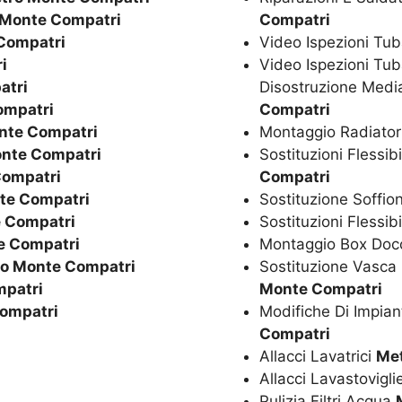
 Monte Compatri
Compatri
Compatri
Video Ispezioni Tub
i
Video Ispezioni Tub
atri
Disostruzione Media
ompatri
Compatri
nte Compatri
Montaggio Radiator
nte Compatri
Sostituzioni Flessib
Compatri
Compatri
te Compatri
Sostituzione Soffio
 Compatri
Sostituzioni Flessib
e Compatri
Montaggio Box Doc
o Monte Compatri
Sostituzione Vasc
mpatri
Monte Compatri
ompatri
Modifiche Di Impian
Compatri
Allacci Lavatrici
Met
Allacci Lavastovigl
Pulizia Filtri Acqua