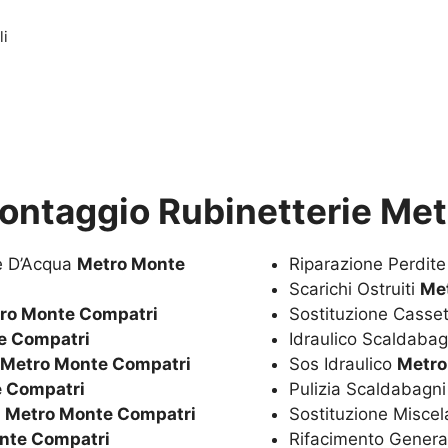
li
ontaggio Rubinetterie Me
te D’Acqua
Metro Monte
Riparazione Perdit
Scarichi Ostruiti
Me
ro Monte Compatri
Sostituzione Casset
e Compatri
Idraulico Scaldaba
Metro Monte Compatri
Sos Idraulico
Metro
 Compatri
Pulizia Scaldabagn
a
Metro Monte Compatri
Sostituzione Miscel
nte Compatri
Rifacimento Genera