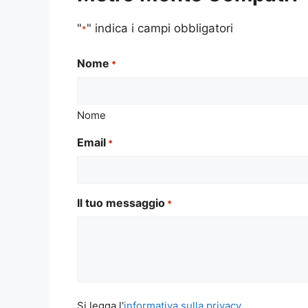
"
" indica i campi obbligatori
*
Nome
*
Nome
Email
*
Il tuo messaggio
*
Si
Si legga l'
informativa sulla privacy