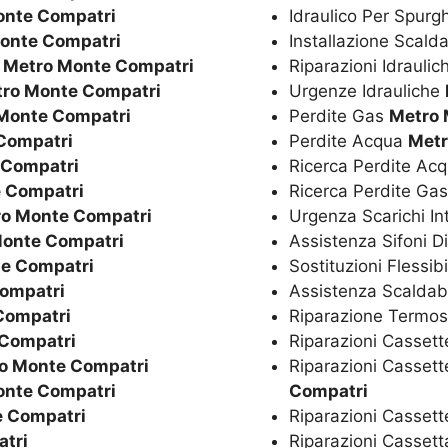
onte Compatri
Idraulico Per Spurg
onte Compatri
Installazione Scal
o
Metro Monte Compatri
Riparazioni Idrauli
ro Monte Compatri
Urgenze Idrauliche
Monte Compatri
Perdite Gas
Metro 
Compatri
Perdite Acqua
Metr
 Compatri
Ricerca Perdite Ac
 Compatri
Ricerca Perdite Ga
o Monte Compatri
Urgenza Scarichi In
onte Compatri
Assistenza Sifoni D
e Compatri
Sostituzioni Flessibi
ompatri
Assistenza Scaldaba
Compatri
Riparazione Termos
Compatri
Riparazioni Cassett
o Monte Compatri
Riparazioni Cassett
onte Compatri
Compatri
e Compatri
Riparazioni Casset
tri
Riparazioni Casset