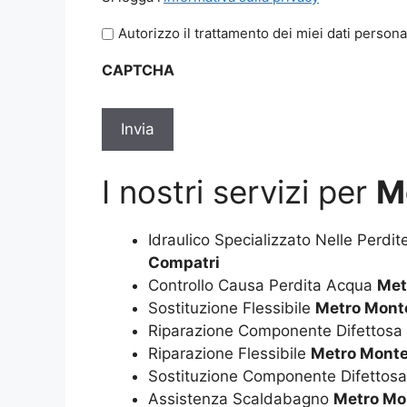
legga
Autorizzo il trattamento dei miei dati persona
l'informativa
sulla
CAPTCHA
privacy
*
I nostri servizi per
M
Idraulico Specializzato Nelle Perdi
Compatri
Controllo Causa Perdita Acqua
Met
Sostituzione Flessibile
Metro Mont
Riparazione Componente Difettosa
Riparazione Flessibile
Metro Monte
Sostituzione Componente Difettos
Assistenza Scaldabagno
Metro Mo