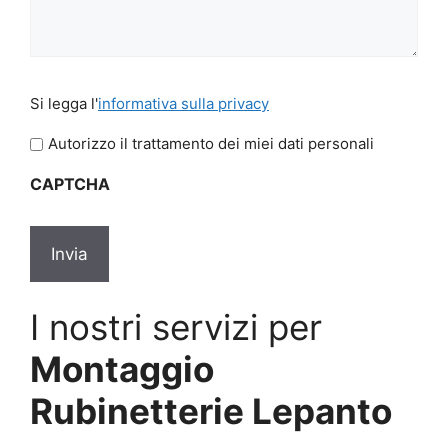
Si
Si legga l'
informativa sulla privacy
legga
l'informativa
Autorizzo il trattamento dei miei dati personali
sulla
CAPTCHA
privacy
*
I nostri servizi per
Montaggio
Rubinetterie Lepanto