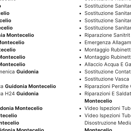
o
Sostituzione Sanita
elio
Sostituzione Sanita
celio
Sostituzione Sanita
celio
Sostituzione Sanitar
ia Montecelio
Riparazione Sanitri
Montecelio
Emergenza Allagam
ecelio
Montaggio Rubinetti
Montecelio
Montaggio Rubinett
Montecelio
Allaccio Acqua E G
omenica
Guidonia
Sostituzione Conta
Sostituzione Vasca
ica
Guidonia Montecelio
Riparazioni Perdite
ica H24
Guidonia
Riparazioni E Salda
Montecelio
donia Montecelio
Video Ispezioni Tub
tecelio
Video Ispezioni Tub
ntecelio
Disostruzione Media
idonia Montecelio
Montecelio