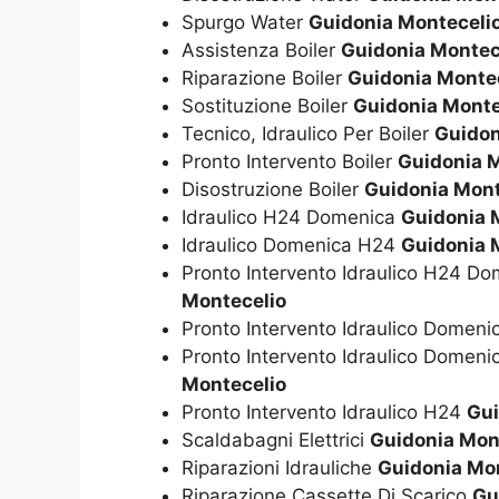
Spurgo Water
Guidonia Monteceli
Assistenza Boiler
Guidonia Montec
Riparazione Boiler
Guidonia Monte
Sostituzione Boiler
Guidonia Monte
Tecnico, Idraulico Per Boiler
Guidon
Pronto Intervento Boiler
Guidonia 
Disostruzione Boiler
Guidonia Mont
Idraulico H24 Domenica
Guidonia 
Idraulico Domenica H24
Guidonia 
Pronto Intervento Idraulico H24 D
Montecelio
Pronto Intervento Idraulico Domen
Pronto Intervento Idraulico Domen
Montecelio
Pronto Intervento Idraulico H24
Gui
Scaldabagni Elettrici
Guidonia Mon
Riparazioni Idrauliche
Guidonia Mo
Riparazione Cassette Di Scarico
Gu