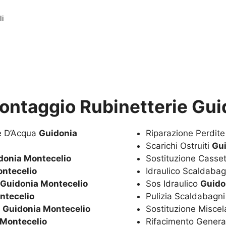
li
ontaggio Rubinetterie Gui
te D’Acqua
Guidonia
Riparazione Perdit
Scarichi Ostruiti
Gui
donia Montecelio
Sostituzione Casset
ntecelio
Idraulico Scaldaba
Guidonia Montecelio
Sos Idraulico
Guido
ntecelio
Pulizia Scaldabagn
a
Guidonia Montecelio
Sostituzione Miscel
 Montecelio
Rifacimento Genera