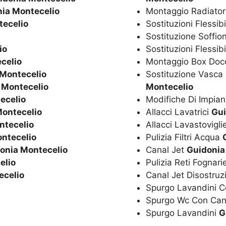
ia Montecelio
Montaggio Radiator
tecelio
Sostituzioni Flessib
Sostituzione Soffio
io
Sostituzioni Flessib
celio
Montaggio Box Doc
 Montecelio
Sostituzione Vasc
 Montecelio
Montecelio
ecelio
Modifiche Di Impian
Montecelio
Allacci Lavatrici
Gui
ntecelio
Allacci Lavastovigl
ntecelio
Pulizia Filtri Acqua
onia Montecelio
Canal Jet
Guidonia
elio
Pulizia Reti Fognar
ecelio
Canal Jet Disostru
Spurgo Lavandini C
Spurgo Wc Con Can
Spurgo Lavandini
G