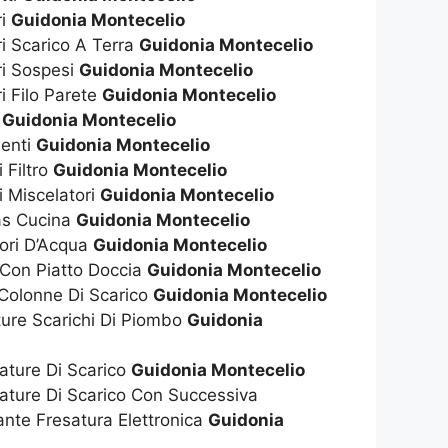
ri
Guidonia Montecelio
ri Scarico A Terra
Guidonia Montecelio
ri Sospesi
Guidonia Montecelio
i Filo Parete
Guidonia Montecelio
t
Guidonia Montecelio
enti
Guidonia Montecelio
 Filtro
Guidonia Montecelio
i Miscelatori
Guidonia Montecelio
as Cucina
Guidonia Montecelio
tori D’Acqua
Guidonia Montecelio
 Con Piatto Doccia
Guidonia Montecelio
 Colonne Di Scarico
Guidonia Montecelio
ture Scarichi Di Piombo
Guidonia
ature Di Scarico
Guidonia Montecelio
ature Di Scarico Con Successiva
nte Fresatura Elettronica
Guidonia