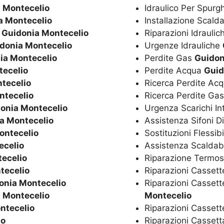
 Montecelio
Idraulico Per Spurg
a Montecelio
Installazione Scal
o
Guidonia Montecelio
Riparazioni Idrauli
donia Montecelio
Urgenze Idrauliche
ia Montecelio
Perdite Gas
Guidon
tecelio
Perdite Acqua
Guid
tecelio
Ricerca Perdite Ac
ntecelio
Ricerca Perdite Ga
onia Montecelio
Urgenza Scarichi In
a Montecelio
Assistenza Sifoni D
ontecelio
Sostituzioni Flessibi
ecelio
Assistenza Scaldaba
ecelio
Riparazione Termos
tecelio
Riparazioni Cassett
onia Montecelio
Riparazioni Cassett
 Montecelio
Montecelio
ntecelio
Riparazioni Casset
io
Riparazioni Casset