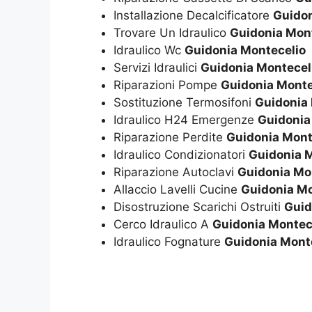
Installazione Decalcificatore
Guidon
Trovare Un Idraulico
Guidonia Mon
Idraulico Wc
Guidonia Montecelio
Servizi Idraulici
Guidonia Montecel
Riparazioni Pompe
Guidonia Monte
Sostituzione Termosifoni
Guidonia
Idraulico H24 Emergenze
Guidonia
Riparazione Perdite
Guidonia Mont
Idraulico Condizionatori
Guidonia 
Riparazione Autoclavi
Guidonia Mo
Allaccio Lavelli Cucine
Guidonia Mo
Disostruzione Scarichi Ostruiti
Guid
Cerco Idraulico A
Guidonia Montec
Idraulico Fognature
Guidonia Mont