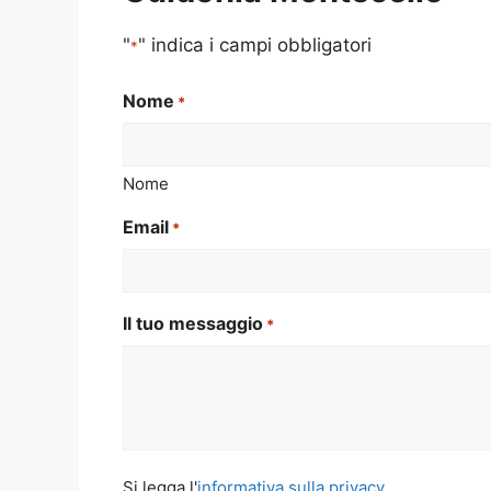
"
" indica i campi obbligatori
*
Nome
*
Nome
Email
*
Il tuo messaggio
*
Si
Si legga l'
informativa sulla privacy