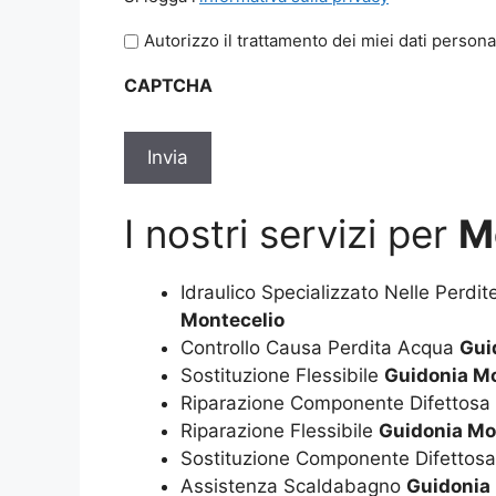
legga
Autorizzo il trattamento dei miei dati persona
l'informativa
sulla
CAPTCHA
privacy
*
I nostri servizi per
M
Idraulico Specializzato Nelle Perdi
Montecelio
Controllo Causa Perdita Acqua
Gui
Sostituzione Flessibile
Guidonia Mo
Riparazione Componente Difettosa
Riparazione Flessibile
Guidonia Mo
Sostituzione Componente Difettos
Assistenza Scaldabagno
Guidonia