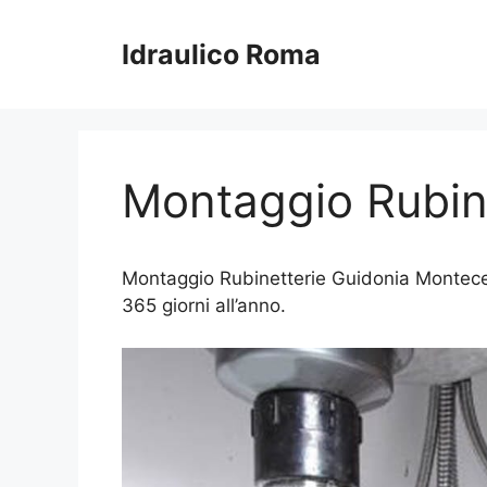
Vai
al
Idraulico Roma
contenuto
Montaggio Rubine
Montaggio Rubinetterie Guidonia Montecelio
365 giorni all’anno.