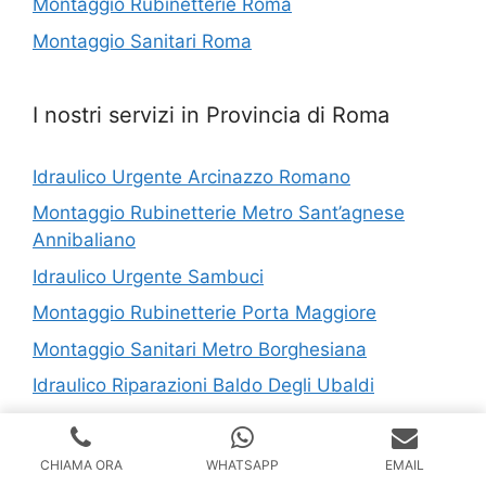
Montaggio Rubinetterie Roma
Montaggio Sanitari Roma
I nostri servizi in Provincia di Roma
Idraulico Urgente Arcinazzo Romano
Montaggio Rubinetterie Metro Sant’agnese
Annibaliano
Idraulico Urgente Sambuci
Montaggio Rubinetterie Porta Maggiore
Montaggio Sanitari Metro Borghesiana
Idraulico Riparazioni Baldo Degli Ubaldi
Idraulico Tor Cervara
Sostituzione Scaldabagno Metro Laurentina
CHIAMA ORA
WHATSAPP
EMAIL