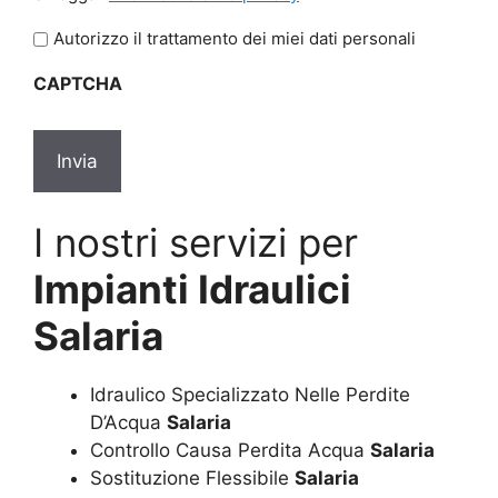
legga
l'informativa
Autorizzo il trattamento dei miei dati personali
sulla
CAPTCHA
privacy
*
I nostri servizi per
Impianti Idraulici
Salaria
Idraulico Specializzato Nelle Perdite
D’Acqua
Salaria
Controllo Causa Perdita Acqua
Salaria
Sostituzione Flessibile
Salaria