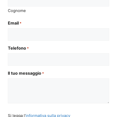
Cognome
Email
*
Telefono
*
Il tuo messaggio
*
Si
Si legga l'
informativa sulla privacy