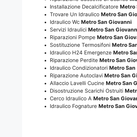
Installazione Decalcificatore
Metro 
Trovare Un Idraulico
Metro San Gi
Idraulico Wc
Metro San Giovanni
Servizi Idraulici
Metro San Giovann
Riparazioni Pompe
Metro San Giov
Sostituzione Termosifoni
Metro Sa
Idraulico H24 Emergenze
Metro Sa
Riparazione Perdite
Metro San Gio
Idraulico Condizionatori
Metro San
Riparazione Autoclavi
Metro San G
Allaccio Lavelli Cucine
Metro San G
Disostruzione Scarichi Ostruiti
Metr
Cerco Idraulico A
Metro San Giova
Idraulico Fognature
Metro San Gio