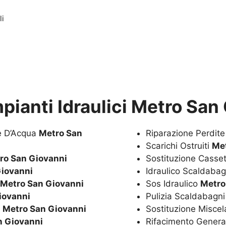
li
pianti Idraulici Metro San
te D’Acqua
Metro San
Riparazione Perdit
Scarichi Ostruiti
Me
ro San Giovanni
Sostituzione Casset
Giovanni
Idraulico Scaldaba
Metro San Giovanni
Sos Idraulico
Metro
iovanni
Pulizia Scaldabagn
a
Metro San Giovanni
Sostituzione Miscel
n Giovanni
Rifacimento Genera