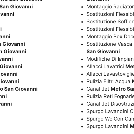
San Giovanni
Montaggio Radiator
ovanni
Sostituzioni Flessib
Sostituzione Soffio
i
Sostituzioni Flessib
anni
Montaggio Box Doc
n Giovanni
Sostituzione Vasc
n Giovanni
San Giovanni
vanni
Modifiche Di Impian
 Giovanni
Allacci Lavatrici
Met
iovanni
Allacci Lavastovigl
iovanni
Pulizia Filtri Acqua
o San Giovanni
Canal Jet
Metro Sa
nni
Pulizia Reti Fognar
vanni
Canal Jet Disostru
Spurgo Lavandini C
Spurgo Wc Con Can
Spurgo Lavandini
M