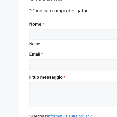
"
" indica i campi obbligatori
*
Nome
*
Nome
Email
*
Il tuo messaggio
*
Si
Si legga l'
informativa sulla privacy