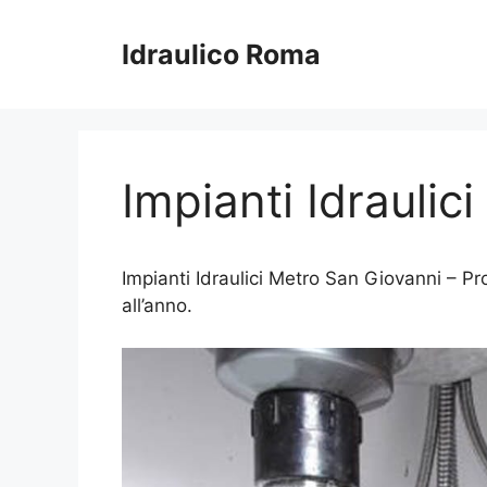
Vai
al
Idraulico Roma
contenuto
Impianti Idraulic
Impianti Idraulici Metro San Giovanni – Pro
all’anno.