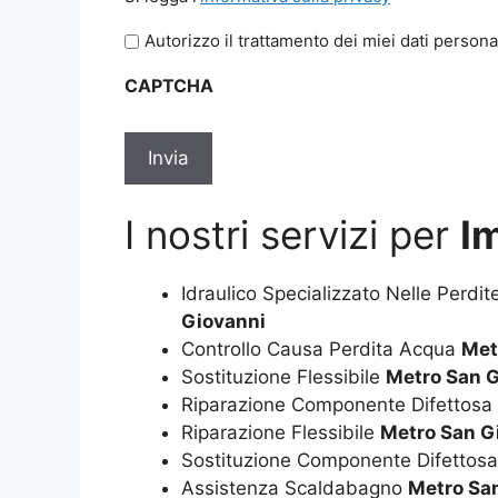
legga
Autorizzo il trattamento dei miei dati persona
l'informativa
sulla
CAPTCHA
privacy
*
I nostri servizi per
Im
Idraulico Specializzato Nelle Perdi
Giovanni
Controllo Causa Perdita Acqua
Met
Sostituzione Flessibile
Metro San 
Riparazione Componente Difettosa
Riparazione Flessibile
Metro San G
Sostituzione Componente Difettos
Assistenza Scaldabagno
Metro Sa