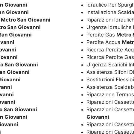
n Giovanni
Idraulico Per Spurg
an Giovanni
Installazione Scal
o
Metro San Giovanni
Riparazioni Idrauli
ro San Giovanni
Urgenze Idrauliche
San Giovanni
Perdite Gas
Metro 
ovanni
Perdite Acqua
Metr
ovanni
Ricerca Perdite Ac
iovanni
Ricerca Perdite Ga
o San Giovanni
Urgenza Scarichi In
an Giovanni
Assistenza Sifoni D
Giovanni
Sostituzioni Flessibi
vanni
Assistenza Scaldaba
vanni
Riparazione Termos
ovanni
Riparazioni Cassett
o San Giovanni
Riparazioni Cassett
n Giovanni
Giovanni
iovanni
Riparazioni Casset
i
Riparazioni Casset