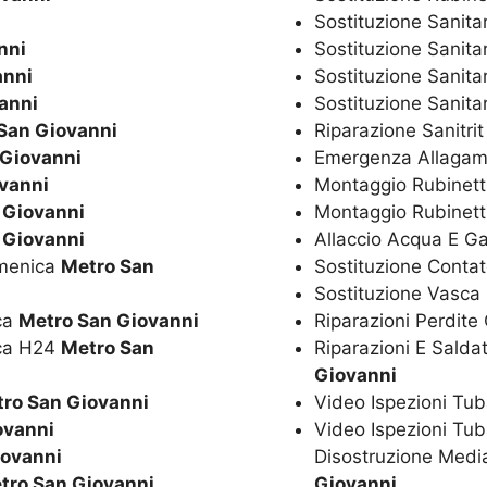
Sostituzione Sanita
nni
Sostituzione Sanita
anni
Sostituzione Sanita
anni
Sostituzione Sanitar
San Giovanni
Riparazione Sanitri
 Giovanni
Emergenza Allagam
vanni
Montaggio Rubinetti
 Giovanni
Montaggio Rubinett
 Giovanni
Allaccio Acqua E G
omenica
Metro San
Sostituzione Conta
Sostituzione Vasca
ica
Metro San Giovanni
Riparazioni Perdite
ica H24
Metro San
Riparazioni E Salda
Giovanni
ro San Giovanni
Video Ispezioni Tub
ovanni
Video Ispezioni Tub
iovanni
Disostruzione Media
tro San Giovanni
Giovanni