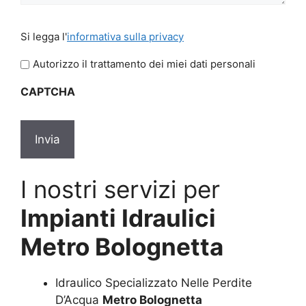
Si
Si legga l'
informativa sulla privacy
legga
l'informativa
Autorizzo il trattamento dei miei dati personali
sulla
CAPTCHA
privacy
*
I nostri servizi per
Impianti Idraulici
Metro Bolognetta
Idraulico Specializzato Nelle Perdite
D’Acqua
Metro Bolognetta