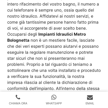
intero rifacimento del vostro bagno, il numero a
cui telefonare è sempre uno, ossia quello del
nostro idraulico. Affidatevi ai nostri servizi, e
come già tantissime persone hanno fatto prima
di voi, vi accorgerete di aver scelto bene.
Occuparsi degli
Impianti Idraulici Metro
Bolognetta
non è un mestiere facile, lasciate
che dei veri esperti possano aiutarvi e possano
eseguire la regolare manutenzione e potrete
star sicuri che non si presenteranno mai
problemi. Proprio a tal riguardo ci teniamo a
sottolineare che una volta installato e proceduto
a verificare la sua funzionalità, la nostra
impresa rilascia al cliente la dichiarazione di
conformità dell’impianto. All’interno della stessa
è contenuta la relazione contenente la tipologia
di materiale utilizzato. Responsabilità del cliente
CHIAMA ORA
WHATSAPP
EMAIL
è adottare le misure necessarie a garantire le