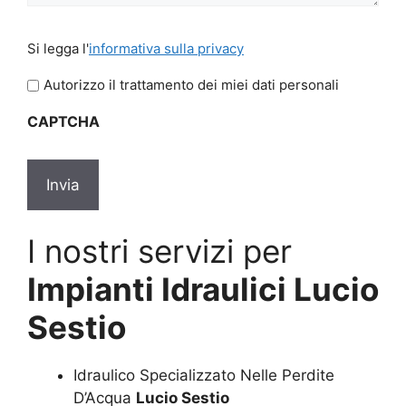
Si
Si legga l'
informativa sulla privacy
legga
l'informativa
Autorizzo il trattamento dei miei dati personali
sulla
CAPTCHA
privacy
*
I nostri servizi per
Impianti Idraulici Lucio
Sestio
Idraulico Specializzato Nelle Perdite
D’Acqua
Lucio Sestio