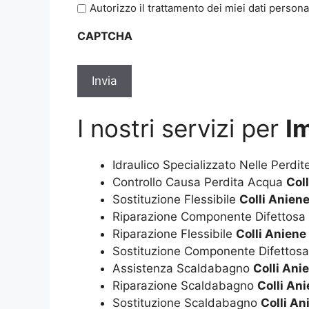
Autorizzo il trattamento dei miei dati persona
l'informativa
sulla
CAPTCHA
privacy
*
I nostri servizi per
Im
Idraulico Specializzato Nelle Perdi
Controllo Causa Perdita Acqua
Col
Sostituzione Flessibile
Colli Anien
Riparazione Componente Difettosa
Riparazione Flessibile
Colli Aniene
Sostituzione Componente Difettos
Assistenza Scaldabagno
Colli Ani
Riparazione Scaldabagno
Colli An
Sostituzione Scaldabagno
Colli An