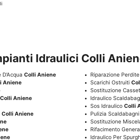
li
pianti Idraulici Colli Anie
te D’Acqua
Colli Aniene
Riparazione Perdit
li Aniene
Scarichi Ostruiti
Col
e
Sostituzione Casset
Colli Aniene
Idraulico Scaldaba
Sos Idraulico
Colli
a
Colli Aniene
Pulizia Scaldabagn
ene
Sostituzione Miscel
iene
Rifacimento Genera
iene
Idraulico Per Spurg