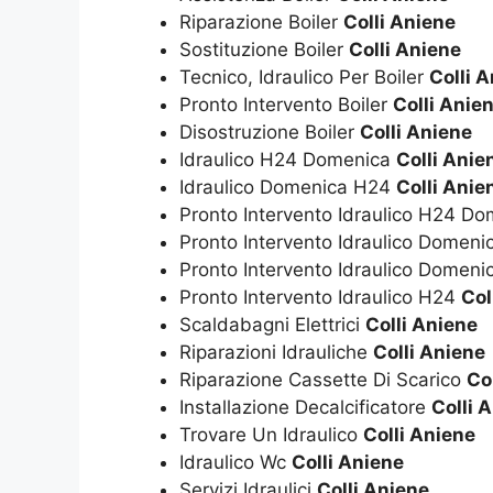
Riparazione Boiler
Colli Aniene
Sostituzione Boiler
Colli Aniene
Tecnico, Idraulico Per Boiler
Colli 
Pronto Intervento Boiler
Colli Anie
Disostruzione Boiler
Colli Aniene
Idraulico H24 Domenica
Colli Anie
Idraulico Domenica H24
Colli Anie
Pronto Intervento Idraulico H24 D
Pronto Intervento Idraulico Domen
Pronto Intervento Idraulico Domen
Pronto Intervento Idraulico H24
Col
Scaldabagni Elettrici
Colli Aniene
Riparazioni Idrauliche
Colli Aniene
Riparazione Cassette Di Scarico
Co
Installazione Decalcificatore
Colli 
Trovare Un Idraulico
Colli Aniene
Idraulico Wc
Colli Aniene
Servizi Idraulici
Colli Aniene