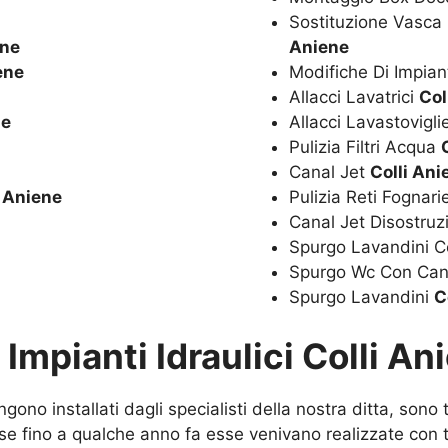
Sostituzione Vasc
ene
Aniene
ene
Modifiche Di Impian
Allacci Lavatrici
Col
ne
Allacci Lavastovigl
Pulizia Filtri Acqua
Canal Jet
Colli Ani
i Aniene
Pulizia Reti Fognar
Canal Jet Disostru
Spurgo Lavandini C
Spurgo Wc Con Can
Spurgo Lavandini
C
u
Impianti Idraulici Colli An
gono installati dagli specialisti della nostra ditta, sono
se fino a qualche anno fa esse venivano realizzate con tu