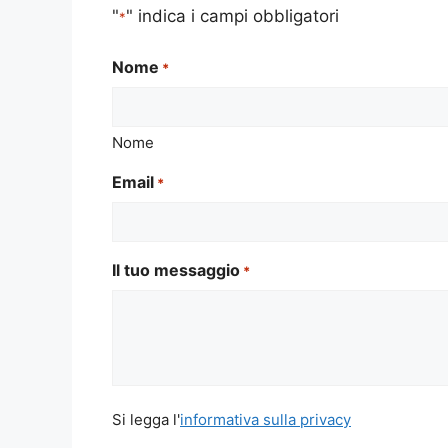
"
" indica i campi obbligatori
*
Nome
*
Nome
Email
*
Il tuo messaggio
*
Si
Si legga l'
informativa sulla privacy
legga