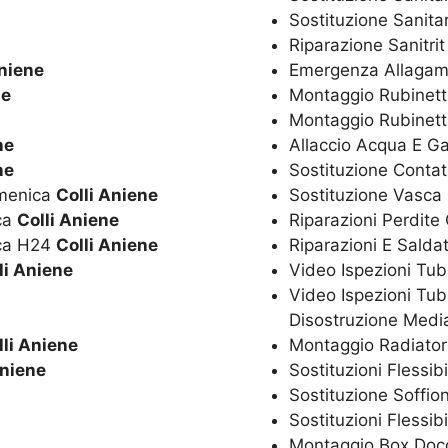
Sostituzione Sanitar
Riparazione Sanitri
Aniene
Emergenza Allagam
ne
Montaggio Rubinetti
Montaggio Rubinett
ne
Allaccio Acqua E G
ne
Sostituzione Conta
omenica
Colli Aniene
Sostituzione Vasca
ica
Colli Aniene
Riparazioni Perdite
ica H24
Colli Aniene
Riparazioni E Salda
li Aniene
Video Ispezioni Tub
Video Ispezioni Tub
Disostruzione Media
lli Aniene
Montaggio Radiator
Aniene
Sostituzioni Flessib
Sostituzione Soffio
Sostituzioni Flessib
Montaggio Box Doc