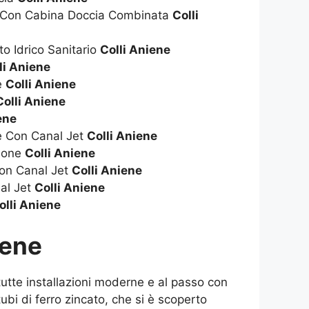
a Con Cabina Doccia Combinata
Colli
to Idrico Sanitario
Colli Aniene
li Aniene
ie
Colli Aniene
Colli Aniene
ene
ie Con Canal Jet
Colli Aniene
zione
Colli Aniene
on Canal Jet
Colli Aniene
al Jet
Colli Aniene
olli Aniene
iene
 tutte installazioni moderne e al passo con
bi di ferro zincato, che si è scoperto