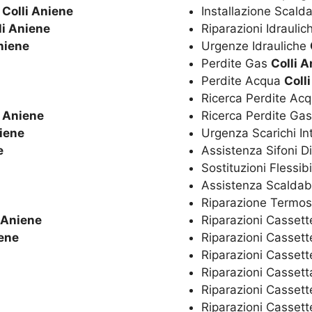
o
Colli Aniene
Installazione Scal
li Aniene
Riparazioni Idrauli
niene
Urgenze Idrauliche
Perdite Gas
Colli 
Perdite Acqua
Coll
Ricerca Perdite Ac
i Aniene
Ricerca Perdite Ga
niene
Urgenza Scarichi In
e
Assistenza Sifoni D
Sostituzioni Flessibi
Assistenza Scaldaba
Riparazione Termos
i Aniene
Riparazioni Cassett
iene
Riparazioni Cassett
Riparazioni Casset
Riparazioni Casset
Riparazioni Cassett
Riparazioni Cassett