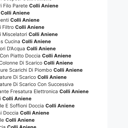
i Filo Parete
Colli Aniene
t
Colli Aniene
enti
Colli Aniene
 Filtro
Colli Aniene
i Miscelatori
Colli Aniene
as Cucina
Colli Aniene
tori D’Acqua
Colli Aniene
 Con Piatto Doccia
Colli Aniene
 Colonne Di Scarico
Colli Aniene
ture Scarichi Di Piombo
Colli Aniene
ature Di Scarico
Colli Aniene
ature Di Scarico Con Successiva
nte Fresatura Elettronica
Colli Aniene
i
Colli Aniene
ile E Soffioni Doccia
Colli Aniene
ni Doccia
Colli Aniene
ile
Colli Aniene
cia
Colli Aniene