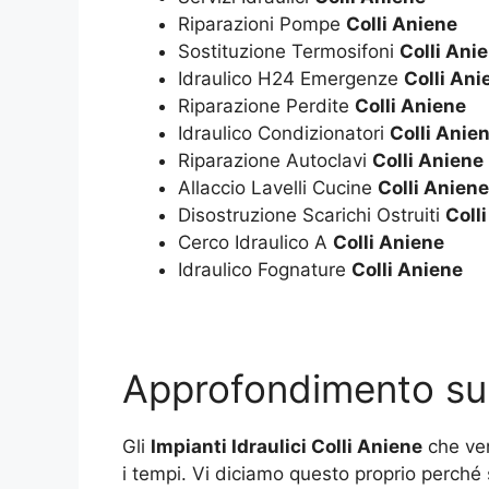
Riparazioni Pompe
Colli Aniene
Sostituzione Termosifoni
Colli Ani
Idraulico H24 Emergenze
Colli Ani
Riparazione Perdite
Colli Aniene
Idraulico Condizionatori
Colli Anie
Riparazione Autoclavi
Colli Aniene
Allaccio Lavelli Cucine
Colli Aniene
Disostruzione Scarichi Ostruiti
Coll
Cerco Idraulico A
Colli Aniene
Idraulico Fognature
Colli Aniene
Approfondimento s
Gli
Impianti Idraulici Colli Aniene
che ven
i tempi. Vi diciamo questo proprio perché 