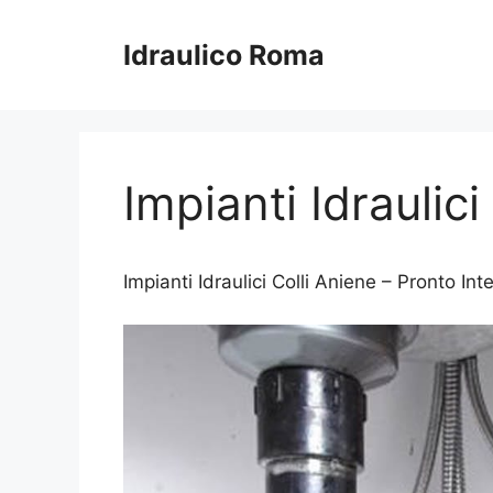
Vai
al
Idraulico Roma
contenuto
Impianti Idraulici
Impianti Idraulici Colli Aniene – Pronto Int