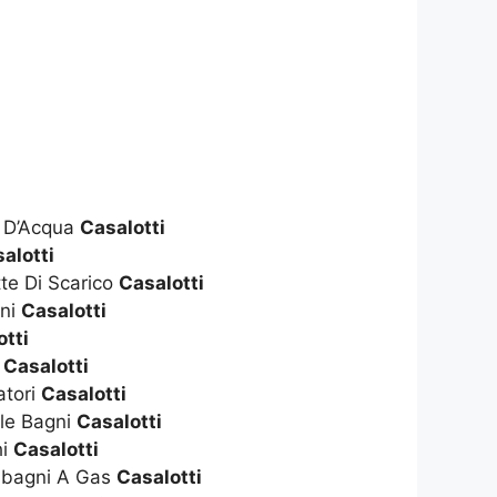
e D’Acqua
Casalotti
alotti
te Di Scarico
Casalotti
gni
Casalotti
otti
i
Casalotti
atori
Casalotti
le Bagni
Casalotti
hi
Casalotti
dabagni A Gas
Casalotti