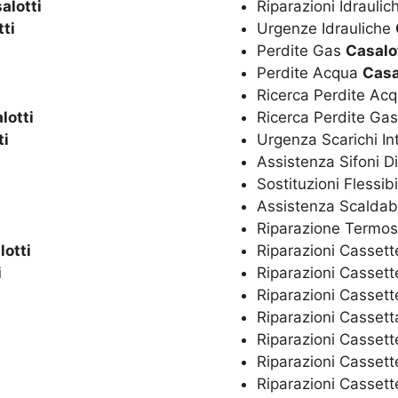
alotti
Riparazioni Idrauli
ti
Urgenze Idrauliche
Perdite Gas
Casalo
Perdite Acqua
Casa
Ricerca Perdite Ac
lotti
Ricerca Perdite Ga
ti
Urgenza Scarichi In
Assistenza Sifoni D
Sostituzioni Flessibi
Assistenza Scaldaba
Riparazione Termos
lotti
Riparazioni Cassett
i
Riparazioni Cassett
Riparazioni Casset
Riparazioni Casset
Riparazioni Cassett
Riparazioni Cassett
Riparazioni Cassett