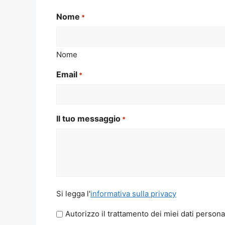
Nome
*
Nome
Email
*
Il tuo messaggio
*
Si
Si legga l'
informativa sulla privacy
legga
Autorizzo il trattamento dei miei dati persona
l'informativa