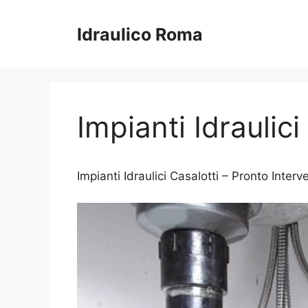
Vai
al
Idraulico Roma
contenuto
Impianti Idraulici
Impianti Idraulici Casalotti – Pronto Interv