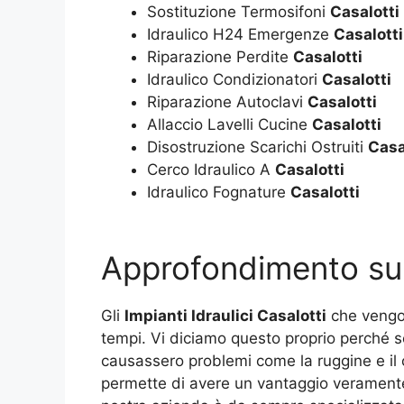
Sostituzione Termosifoni
Casalotti
Idraulico H24 Emergenze
Casalotti
Riparazione Perdite
Casalotti
Idraulico Condizionatori
Casalotti
Riparazione Autoclavi
Casalotti
Allaccio Lavelli Cucine
Casalotti
Disostruzione Scarichi Ostruiti
Casa
Cerco Idraulico A
Casalotti
Idraulico Fognature
Casalotti
Approfondimento s
Gli
Impianti Idraulici Casalotti
che vengono
tempi. Vi diciamo questo proprio perché se
causassero problemi come la ruggine e il c
permette di avere un vantaggio veramente g