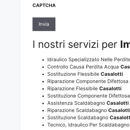
sulla
CAPTCHA
privacy
*
I nostri servizi per
Im
Idraulico Specializzato Nelle Perdi
Controllo Causa Perdita Acqua
Cas
Sostituzione Flessibile
Casalotti
Riparazione Componente Difettosa
Riparazione Flessibile
Casalotti
Sostituzione Componente Difettos
Assistenza Scaldabagno
Casalotti
Riparazione Scaldabagno
Casalott
Sostituzione Scaldabagno
Casalott
Tecnico, Idraulico Per Scaldabagn