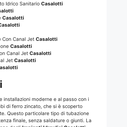
to Idrico Sanitario
Casalotti
alotti
ie
Casalotti
Casalotti
ie Con Canal Jet
Casalotti
zione
Casalotti
on Canal Jet
Casalotti
al Jet
Casalotti
asalotti
i
te installazioni moderne e al passo con i
i di ferro zincato, che si è scoperto
ate. Questo particolare tipo di tubazione
tenza finale, senza saldature o giunti. La