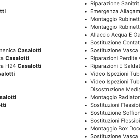
Riparazione Sanitri
tti
Emergenza Allagam
Montaggio Rubinetti
Montaggio Rubinett
Allaccio Acqua E G
Sostituzione Conta
omenica
Casalotti
Sostituzione Vasca
ica
Casalotti
Riparazioni Perdite
ica H24
Casalotti
Riparazioni E Salda
alotti
Video Ispezioni Tub
Video Ispezioni Tub
Disostruzione Media
salotti
Montaggio Radiator
tti
Sostituzioni Flessib
Sostituzione Soffio
Sostituzioni Flessib
Montaggio Box Doc
Sostituzione Vasc