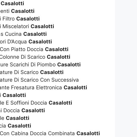
t
Casalotti
enti
Casalotti
 Filtro
Casalotti
i Miscelatori
Casalotti
as Cucina
Casalotti
tori D’Acqua
Casalotti
 Con Piatto Doccia
Casalotti
 Colonne Di Scarico
Casalotti
ture Scarichi Di Piombo
Casalotti
ature Di Scarico
Casalotti
ature Di Scarico Con Successiva
nte Fresatura Elettronica
Casalotti
i
Casalotti
ile E Soffioni Doccia
Casalotti
ni Doccia
Casalotti
ile
Casalotti
cia
Casalotti
a Con Cabina Doccia Combinata
Casalotti