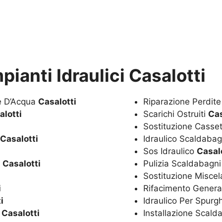
pianti Idraulici Casalotti
te D’Acqua
Casalotti
Riparazione Perdit
alotti
Scarichi Ostruiti
Cas
Sostituzione Casset
Casalotti
Idraulico Scaldaba
Sos Idraulico
Casal
a
Casalotti
Pulizia Scaldabagn
Sostituzione Miscel
i
Rifacimento Genera
i
Idraulico Per Spurg
o
Casalotti
Installazione Scal