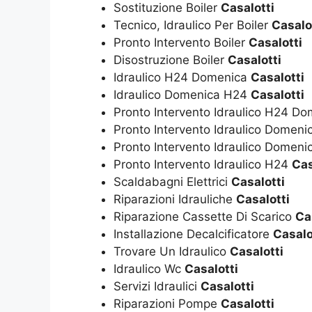
Sostituzione Boiler
Casalotti
Tecnico, Idraulico Per Boiler
Casalo
Pronto Intervento Boiler
Casalotti
Disostruzione Boiler
Casalotti
Idraulico H24 Domenica
Casalotti
Idraulico Domenica H24
Casalotti
Pronto Intervento Idraulico H24 D
Pronto Intervento Idraulico Domen
Pronto Intervento Idraulico Domen
Pronto Intervento Idraulico H24
Cas
Scaldabagni Elettrici
Casalotti
Riparazioni Idrauliche
Casalotti
Riparazione Cassette Di Scarico
Ca
Installazione Decalcificatore
Casalo
Trovare Un Idraulico
Casalotti
Idraulico Wc
Casalotti
Servizi Idraulici
Casalotti
Riparazioni Pompe
Casalotti