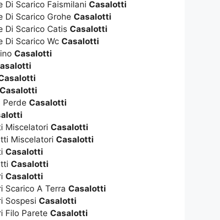
e Di Scarico Faismilani
Casalotti
te Di Scarico Grohe
Casalotti
e Di Scarico Catis
Casalotti
te Di Scarico Wc
Casalotti
dino
Casalotti
asalotti
Casalotti
Casalotti
e Perde
Casalotti
alotti
ti Miscelatori
Casalotti
tti Miscelatori
Casalotti
ti
Casalotti
tti
Casalotti
ri
Casalotti
ri Scarico A Terra
Casalotti
ri Sospesi
Casalotti
i Filo Parete
Casalotti