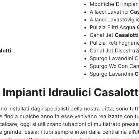
Modifiche Di Impian
Allacci Lavatrici
Cas
Allacci Lavastovigl
Pulizia Filtri Acqua
Canal Jet
Casalotti
Pulizia Reti Fognar
lotti
Canal Jet Disostru
Spurgo Lavandini C
Spurgo Wc Con Can
Spurgo Lavandini
C
u
Impianti Idraulici Casalott
 installati dagli specialisti della nostra ditta, sono tut
 fino a qualche anno fa esse venivano realizzate con tub
alcare, oggi si utilizzano tubazioni di multistrato press
rande, ossia: i tubi sempre interi dalla centralina all’u