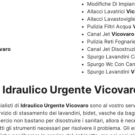
Modifiche Di Impian
Allacci Lavatrici
Vic
Allacci Lavastovigl
Pulizia Filtri Acqua
Canal Jet
Vicovaro
Pulizia Reti Fognar
varo
Canal Jet Disostru
Spurgo Lavandini C
Spurgo Wc Con Can
Spurgo Lavandini
V
u
Idraulico Urgente Vicovar
alisti di
Idraulico Urgente Vicovaro
sono al vostro serv
ervizio di stasamento dei lavandini, bidet, vasche da b
ercio non bastano per disostruire i sanitari, allora è nece
utti gli strumenti necessari per risolvere il problema. Gl