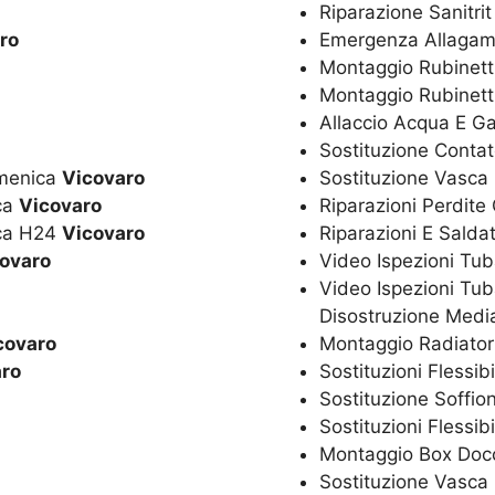
Riparazione Sanitri
ro
Emergenza Allagam
Montaggio Rubinetti
Montaggio Rubinett
Allaccio Acqua E G
Sostituzione Conta
omenica
Vicovaro
Sostituzione Vasca
ica
Vicovaro
Riparazioni Perdite
ica H24
Vicovaro
Riparazioni E Salda
ovaro
Video Ispezioni Tub
Video Ispezioni Tub
Disostruzione Media
covaro
Montaggio Radiator
aro
Sostituzioni Flessib
Sostituzione Soffio
Sostituzioni Flessib
Montaggio Box Doc
Sostituzione Vasc