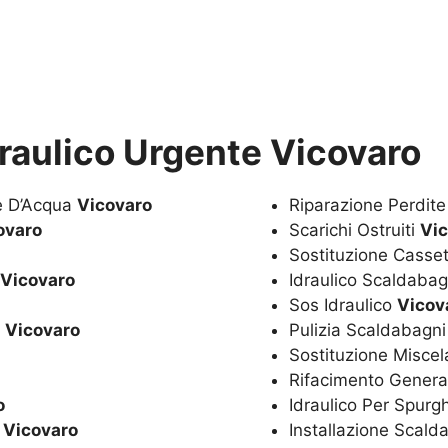
draulico Urgente Vicovaro
te D’Acqua
Vicovaro
Riparazione Perdit
ovaro
Scarichi Ostruiti
Vi
Sostituzione Casset
Vicovaro
Idraulico Scaldaba
Sos Idraulico
Vicov
a
Vicovaro
Pulizia Scaldabagn
Sostituzione Miscel
Rifacimento Genera
o
Idraulico Per Spurg
o
Vicovaro
Installazione Scal