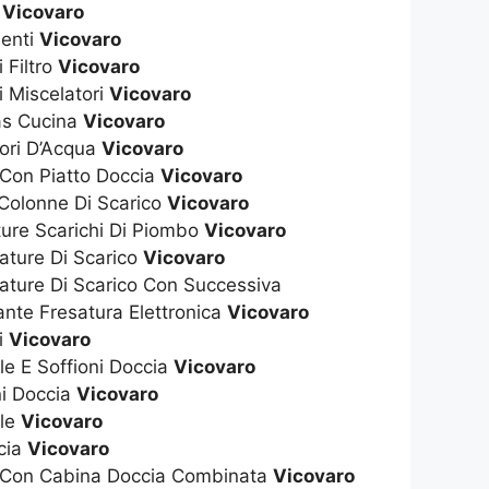
t
Vicovaro
enti
Vicovaro
 Filtro
Vicovaro
i Miscelatori
Vicovaro
as Cucina
Vicovaro
tori D’Acqua
Vicovaro
 Con Piatto Doccia
Vicovaro
 Colonne Di Scarico
Vicovaro
ture Scarichi Di Piombo
Vicovaro
ature Di Scarico
Vicovaro
ature Di Scarico Con Successiva
nte Fresatura Elettronica
Vicovaro
i
Vicovaro
ile E Soffioni Doccia
Vicovaro
ni Doccia
Vicovaro
ile
Vicovaro
cia
Vicovaro
a Con Cabina Doccia Combinata
Vicovaro