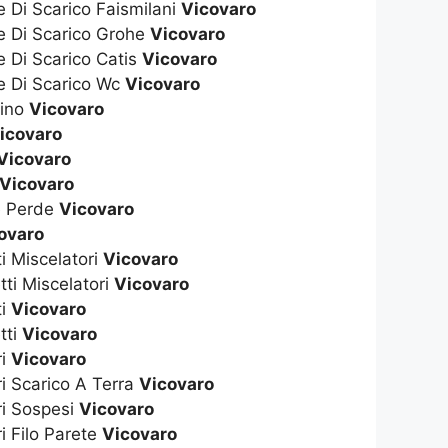
e Di Scarico Faismilani
Vicovaro
te Di Scarico Grohe
Vicovaro
e Di Scarico Catis
Vicovaro
te Di Scarico Wc
Vicovaro
dino
Vicovaro
icovaro
Vicovaro
Vicovaro
e Perde
Vicovaro
ovaro
ti Miscelatori
Vicovaro
tti Miscelatori
Vicovaro
ti
Vicovaro
tti
Vicovaro
ri
Vicovaro
ri Scarico A Terra
Vicovaro
ri Sospesi
Vicovaro
i Filo Parete
Vicovaro