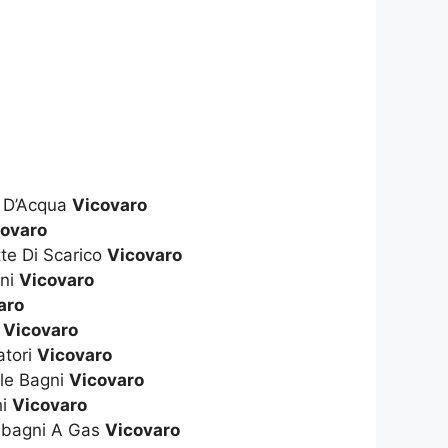
e D’Acqua
Vicovaro
covaro
te Di Scarico
Vicovaro
gni
Vicovaro
aro
i
Vicovaro
atori
Vicovaro
le Bagni
Vicovaro
hi
Vicovaro
dabagni A Gas
Vicovaro