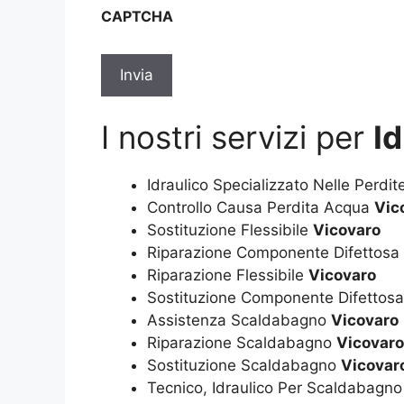
sulla
CAPTCHA
privacy
*
I nostri servizi per
I
Idraulico Specializzato Nelle Perdi
Controllo Causa Perdita Acqua
Vic
Sostituzione Flessibile
Vicovaro
Riparazione Componente Difettosa
Riparazione Flessibile
Vicovaro
Sostituzione Componente Difettos
Assistenza Scaldabagno
Vicovaro
Riparazione Scaldabagno
Vicovaro
Sostituzione Scaldabagno
Vicovar
Tecnico, Idraulico Per Scaldabagn