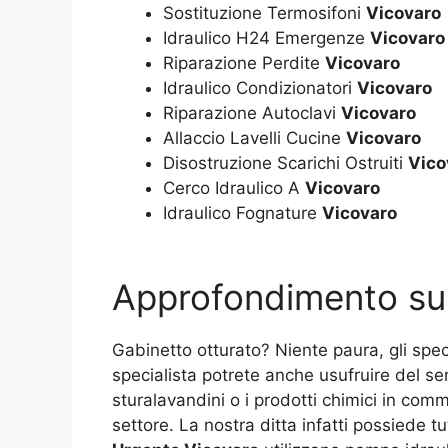
Sostituzione Termosifoni
Vicovaro
Idraulico H24 Emergenze
Vicovaro
Riparazione Perdite
Vicovaro
Idraulico Condizionatori
Vicovaro
Riparazione Autoclavi
Vicovaro
Allaccio Lavelli Cucine
Vicovaro
Disostruzione Scarichi Ostruiti
Vico
Cerco Idraulico A
Vicovaro
Idraulico Fognature
Vicovaro
Approfondimento s
Gabinetto otturato? Niente paura, gli speci
specialista potrete anche usufruire del s
sturalavandini o i prodotti chimici in comm
settore. La nostra ditta infatti possiede t