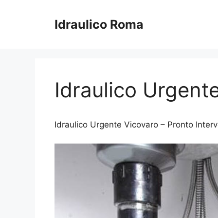
Vai
al
Idraulico Roma
contenuto
Idraulico Urgent
Idraulico Urgente Vicovaro – Pronto Interve