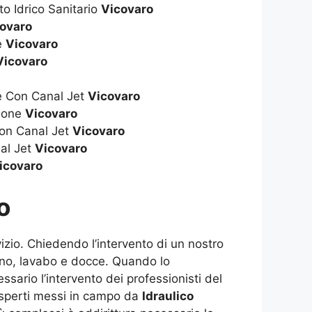
to Idrico Sanitario
Vicovaro
ovaro
ie
Vicovaro
Vicovaro
ie Con Canal Jet
Vicovaro
zione
Vicovaro
on Canal Jet
Vicovaro
al Jet
Vicovaro
icovaro
o
izio. Chiedendo l’intervento di un nostro
agno, lavabo e docce. Quando lo
ssario l’intervento dei professionisti del
i esperti messi in campo da
Idraulico