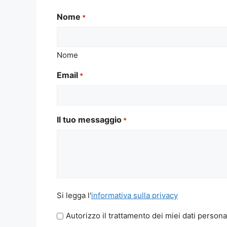
Nome
*
Nome
Email
*
Il tuo messaggio
*
Si
Si legga l'
informativa sulla privacy
legga
Autorizzo il trattamento dei miei dati persona
l'informativa