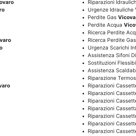
ovaro
Riparazioni Idrauli
ro
Urgenze Idrauliche
Perdite Gas
Vicova
Perdite Acqua
Vico
Ricerca Perdite Ac
varo
Ricerca Perdite Ga
o
Urgenza Scarichi In
Assistenza Sifoni D
Sostituzioni Flessibi
Assistenza Scaldaba
Riparazione Termos
varo
Riparazioni Cassett
Riparazioni Cassett
Riparazioni Casset
Riparazioni Casset
Riparazioni Cassett
Riparazioni Cassett
Riparazioni Cassett