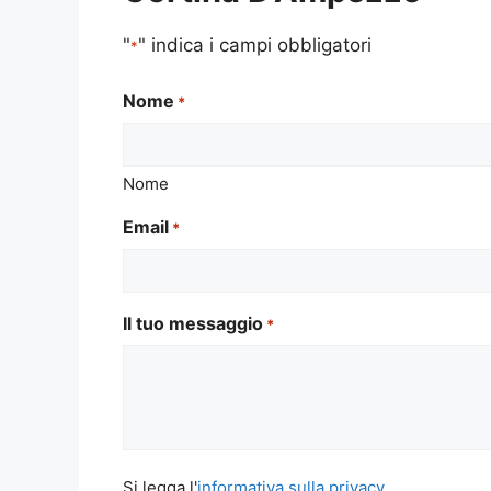
"
" indica i campi obbligatori
*
Nome
*
Nome
Email
*
Il tuo messaggio
*
Si
Si legga l'
informativa sulla privacy