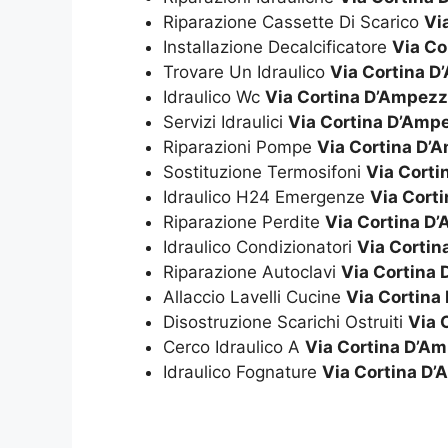
Riparazione Cassette Di Scarico
Vi
Installazione Decalcificatore
Via Co
Trovare Un Idraulico
Via Cortina 
Idraulico Wc
Via Cortina D’Ampez
Servizi Idraulici
Via Cortina D’Amp
Riparazioni Pompe
Via Cortina D’
Sostituzione Termosifoni
Via Cort
Idraulico H24 Emergenze
Via Cort
Riparazione Perdite
Via Cortina D
Idraulico Condizionatori
Via Corti
Riparazione Autoclavi
Via Cortina
Allaccio Lavelli Cucine
Via Cortina
Disostruzione Scarichi Ostruiti
Via 
Cerco Idraulico A
Via Cortina D’A
Idraulico Fognature
Via Cortina D