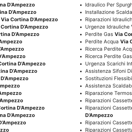
ina D’Ampezzo
Idraulico Per Spurg
tina D’Ampezzo
Installazione Scal
o
Via Cortina D’Ampezzo
Riparazioni Idrauli
 Cortina D’Ampezzo
Urgenze Idrauliche
rtina D’Ampezzo
Perdite Gas
Via Co
D’Ampezzo
Perdite Acqua
Via 
D’Ampezzo
Ricerca Perdite Ac
 D’Ampezzo
Ricerca Perdite Ga
Cortina D’Ampezzo
Urgenza Scarichi In
tina D’Ampezzo
Assistenza Sifoni D
a D’Ampezzo
Sostituzioni Flessibi
’Ampezzo
Assistenza Scaldaba
’Ampezzo
Riparazione Termos
D’Ampezzo
Riparazioni Cassett
Cortina D’Ampezzo
Riparazioni Cassett
ina D’Ampezzo
D’Ampezzo
 D’Ampezzo
Riparazioni Casset
ezzo
Riparazioni Casset