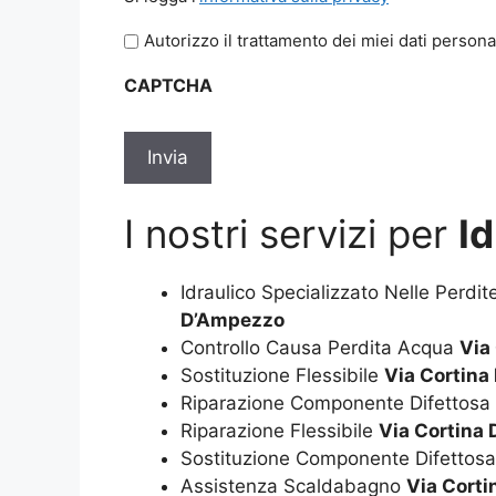
legga
Autorizzo il trattamento dei miei dati persona
l'informativa
sulla
CAPTCHA
privacy
*
I nostri servizi per
I
Idraulico Specializzato Nelle Perdi
D’Ampezzo
Controllo Causa Perdita Acqua
Via
Sostituzione Flessibile
Via Cortin
Riparazione Componente Difettosa
Riparazione Flessibile
Via Cortina
Sostituzione Componente Difettos
Assistenza Scaldabagno
Via Cort