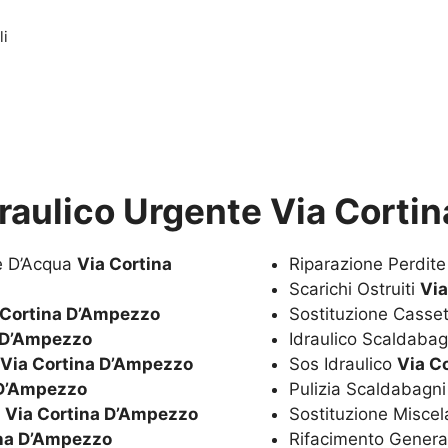
li
draulico Urgente Via Corti
te D’Acqua
Via Cortina
Riparazione Perdit
Scarichi Ostruiti
Via
 Cortina D’Ampezzo
Sostituzione Casset
a D’Ampezzo
Idraulico Scaldaba
Via Cortina D’Ampezzo
Sos Idraulico
Via C
 D’Ampezzo
Pulizia Scaldabagn
a
Via Cortina D’Ampezzo
Sostituzione Miscel
ina D’Ampezzo
Rifacimento Genera