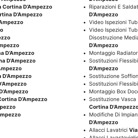
a Cortina D’Ampezzo
Riparazioni E Salda
rtina D’Ampezzo
D’Ampezzo
D’Ampezzo
Video Ispezioni Tub
zo
Video Ispezioni Tub
ezzo
Disostruzione Media
Ampezzo
D’Ampezzo
ina D’Ampezzo
Montaggio Radiator
ina D’Ampezzo
Sostituzioni Flessib
’Ampezzo
D’Ampezzo
na D’Ampezzo
Sostituzione Soffio
 D’Ampezzo
Sostituzioni Flessib
 D’Ampezzo
Montaggio Box Doc
Cortina D’Ampezzo
Sostituzione Vasc
mpezzo
Cortina D’Ampezz
’Ampezzo
Modifiche Di Impian
D’Ampezzo
Allacci Lavatrici
Via
Allacci Lavastovigl