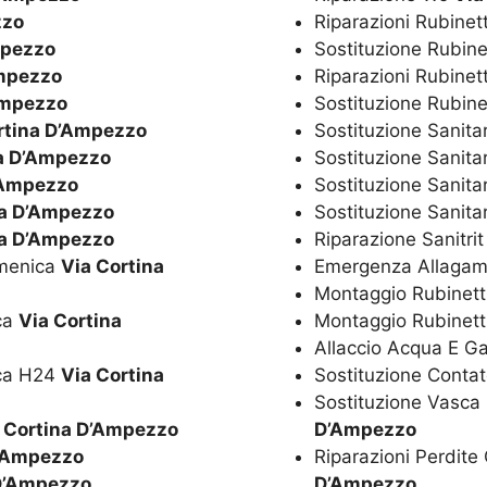
zzo
Riparazioni Rubinet
mpezzo
Sostituzione Rubine
Ampezzo
Riparazioni Rubinet
Ampezzo
Sostituzione Rubine
rtina D’Ampezzo
Sostituzione Sanita
na D’Ampezzo
Sostituzione Sanita
’Ampezzo
Sostituzione Sanita
na D’Ampezzo
Sostituzione Sanitar
na D’Ampezzo
Riparazione Sanitri
omenica
Via Cortina
Emergenza Allagam
Montaggio Rubinetti
ica
Via Cortina
Montaggio Rubinett
Allaccio Acqua E G
ica H24
Via Cortina
Sostituzione Conta
Sostituzione Vasca
 Cortina D’Ampezzo
D’Ampezzo
D’Ampezzo
Riparazioni Perdite
 D’Ampezzo
D’Ampezzo