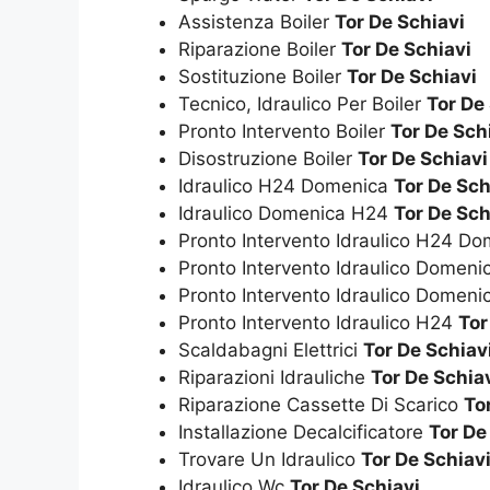
Assistenza Boiler
Tor De Schiavi
Riparazione Boiler
Tor De Schiavi
Sostituzione Boiler
Tor De Schiavi
Tecnico, Idraulico Per Boiler
Tor De
Pronto Intervento Boiler
Tor De Sch
Disostruzione Boiler
Tor De Schiavi
Idraulico H24 Domenica
Tor De Sch
Idraulico Domenica H24
Tor De Sch
Pronto Intervento Idraulico H24 D
Pronto Intervento Idraulico Domen
Pronto Intervento Idraulico Domen
Pronto Intervento Idraulico H24
Tor
Scaldabagni Elettrici
Tor De Schiav
Riparazioni Idrauliche
Tor De Schia
Riparazione Cassette Di Scarico
To
Installazione Decalcificatore
Tor De
Trovare Un Idraulico
Tor De Schiav
Idraulico Wc
Tor De Schiavi