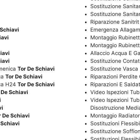
Sostituzione Sanita
Sostituzione Sanitar
Riparazione Sanitri
 Schiavi
Emergenza Allagam
iavi
Montaggio Rubinetti
Montaggio Rubinett
iavi
Allaccio Acqua E G
iavi
Sostituzione Conta
omenica
Tor De Schiavi
Sostituzione Vasca
ica
Tor De Schiavi
Riparazioni Perdite
ica H24
Tor De Schiavi
Riparazioni E Salda
 De Schiavi
Video Ispezioni Tub
i
Video Ispezioni Tub
vi
Disostruzione Media
r De Schiavi
Montaggio Radiator
 Schiavi
Sostituzioni Flessib
i
Sostituzione Soffio
Sostituzioni Flessib