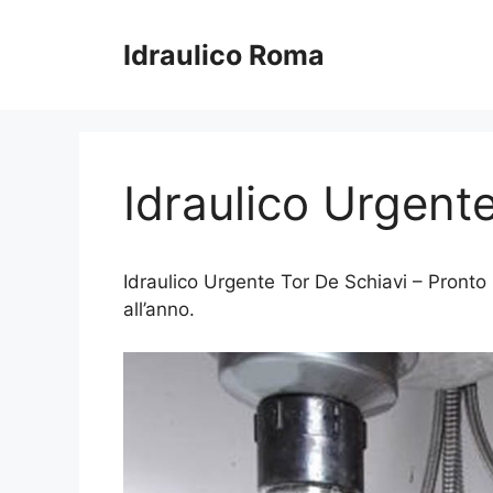
Vai
al
Idraulico Roma
contenuto
Idraulico Urgent
Idraulico Urgente Tor De Schiavi – Pronto I
all’anno.