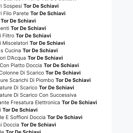
ri Sospesi
Tor De Schiavi
i Filo Parete
Tor De Schiavi
t
Tor De Schiavi
enti
Tor De Schiavi
 Filtro
Tor De Schiavi
i Miscelatori
Tor De Schiavi
as Cucina
Tor De Schiavi
tori D’Acqua
Tor De Schiavi
 Con Piatto Doccia
Tor De Schiavi
 Colonne Di Scarico
Tor De Schiavi
ture Scarichi Di Piombo
Tor De Schiavi
ature Di Scarico
Tor De Schiavi
ature Di Scarico Con Successiva
nte Fresatura Elettronica
Tor De Schiavi
i
Tor De Schiavi
ile E Soffioni Doccia
Tor De Schiavi
ni Doccia
Tor De Schiavi
ile
Tor De Schiavi