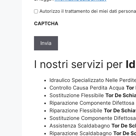
legga
Autorizzo il trattamento dei miei dati persona
l'informativa
sulla
CAPTCHA
privacy
*
I nostri servizi per
I
Idraulico Specializzato Nelle Perdi
Controllo Causa Perdita Acqua
Tor
Sostituzione Flessibile
Tor De Schi
Riparazione Componente Difettosa
Riparazione Flessibile
Tor De Schia
Sostituzione Componente Difettos
Assistenza Scaldabagno
Tor De Sc
Riparazione Scaldabagno
Tor De S