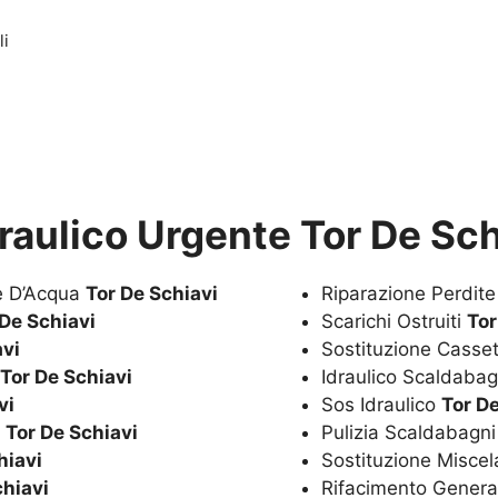
li
draulico Urgente Tor De Sch
te D’Acqua
Tor De Schiavi
Riparazione Perdit
 De Schiavi
Scarichi Ostruiti
Tor
avi
Sostituzione Casset
Tor De Schiavi
Idraulico Scaldaba
vi
Sos Idraulico
Tor D
a
Tor De Schiavi
Pulizia Scaldabagn
hiavi
Sostituzione Miscel
chiavi
Rifacimento Genera