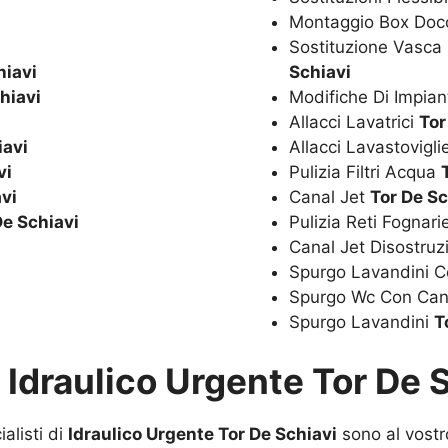
Montaggio Box Doc
Sostituzione Vasc
hiavi
Schiavi
hiavi
Modifiche Di Impian
Allacci Lavatrici
Tor
iavi
Allacci Lavastovigl
vi
Pulizia Filtri Acqua
vi
Canal Jet
Tor De Sc
De Schiavi
Pulizia Reti Fognar
Canal Jet Disostru
Spurgo Lavandini C
Spurgo Wc Con Can
Spurgo Lavandini
T
u
Idraulico Urgente Tor De 
alisti di
Idraulico Urgente Tor De Schiavi
sono al vostro