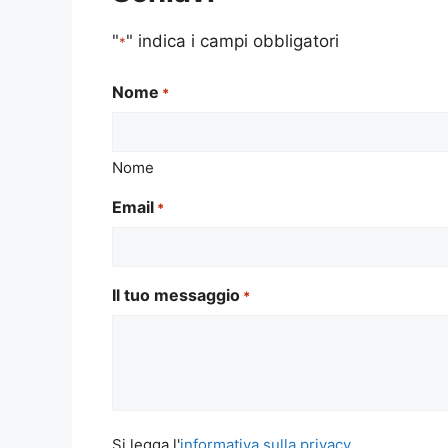
"
" indica i campi obbligatori
*
Nome
*
Nome
Email
*
Il tuo messaggio
*
Si
Si legga l'
informativa sulla privacy