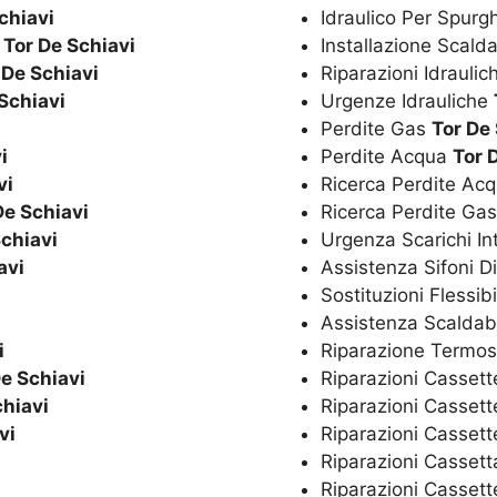
chiavi
Idraulico Per Spurg
o
Tor De Schiavi
Installazione Scal
 De Schiavi
Riparazioni Idrauli
Schiavi
Urgenze Idrauliche
i
Perdite Gas
Tor De
i
Perdite Acqua
Tor 
vi
Ricerca Perdite Ac
De Schiavi
Ricerca Perdite Ga
Schiavi
Urgenza Scarichi In
avi
Assistenza Sifoni D
Sostituzioni Flessibi
Assistenza Scaldaba
i
Riparazione Termos
De Schiavi
Riparazioni Cassett
chiavi
Riparazioni Cassett
vi
Riparazioni Casset
Riparazioni Casset
Riparazioni Cassett