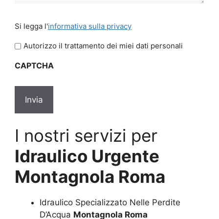
Si
Si legga l'
informativa sulla privacy
legga
l'informativa
Autorizzo il trattamento dei miei dati personali
sulla
CAPTCHA
privacy
*
I nostri servizi per
Idraulico Urgente
Montagnola Roma
Idraulico Specializzato Nelle Perdite
D’Acqua
Montagnola Roma