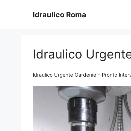
Vai
al
Idraulico Roma
contenuto
Idraulico Urgent
Idraulico Urgente Gardenie – Pronto Interve