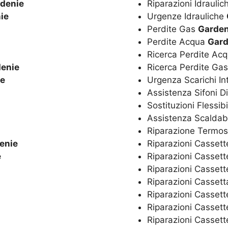
denie
Riparazioni Idrauli
ie
Urgenze Idrauliche
Perdite Gas
Garden
Perdite Acqua
Gard
Ricerca Perdite Ac
enie
Ricerca Perdite Ga
ie
Urgenza Scarichi In
Assistenza Sifoni D
Sostituzioni Flessibi
Assistenza Scaldaba
Riparazione Termos
enie
Riparazioni Cassett
e
Riparazioni Cassett
Riparazioni Casset
Riparazioni Casset
Riparazioni Cassett
Riparazioni Cassett
Riparazioni Cassett