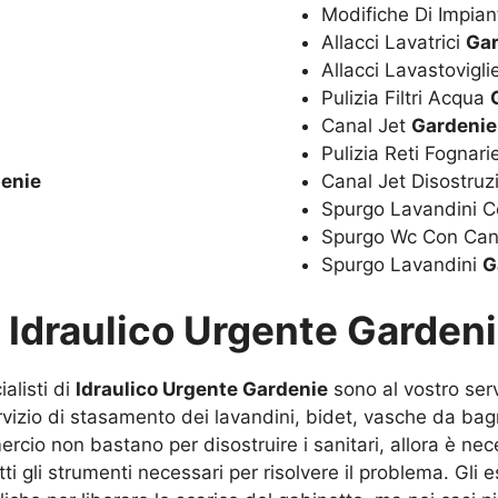
Modifiche Di Impian
Allacci Lavatrici
Ga
Allacci Lavastovigl
Pulizia Filtri Acqua
Canal Jet
Gardenie
Pulizia Reti Fognar
enie
Canal Jet Disostru
Spurgo Lavandini C
Spurgo Wc Con Can
Spurgo Lavandini
G
u
Idraulico Urgente Garden
alisti di
Idraulico Urgente Gardenie
sono al vostro serv
ervizio di stasamento dei lavandini, bidet, vasche da b
ercio non bastano per disostruire i sanitari, allora è nece
utti gli strumenti necessari per risolvere il problema. Gl