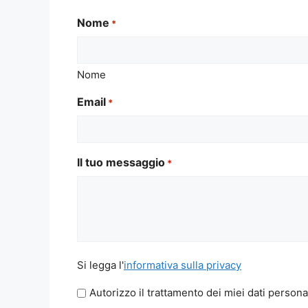
Nome
*
Nome
Email
*
Il tuo messaggio
*
Si
Si legga l'
informativa sulla privacy
legga
Autorizzo il trattamento dei miei dati persona
l'informativa