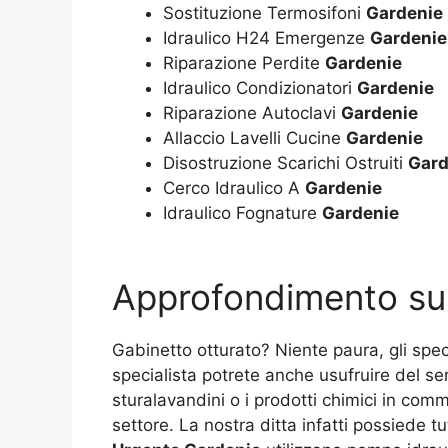
Sostituzione Termosifoni
Gardenie
Idraulico H24 Emergenze
Gardenie
Riparazione Perdite
Gardenie
Idraulico Condizionatori
Gardenie
Riparazione Autoclavi
Gardenie
Allaccio Lavelli Cucine
Gardenie
Disostruzione Scarichi Ostruiti
Gard
Cerco Idraulico A
Gardenie
Idraulico Fognature
Gardenie
Approfondimento s
Gabinetto otturato? Niente paura, gli speci
specialista potrete anche usufruire del s
sturalavandini o i prodotti chimici in comm
settore. La nostra ditta infatti possiede t