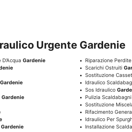
draulico Urgente Gardenie
te D’Acqua
Gardenie
Riparazione Perdit
denie
Scarichi Ostruiti
Ga
Sostituzione Casset
Gardenie
Idraulico Scaldaba
Sos Idraulico
Garde
a
Gardenie
Pulizia Scaldabagn
Sostituzione Miscel
e
Rifacimento Genera
e
Idraulico Per Spurg
o
Gardenie
Installazione Scal