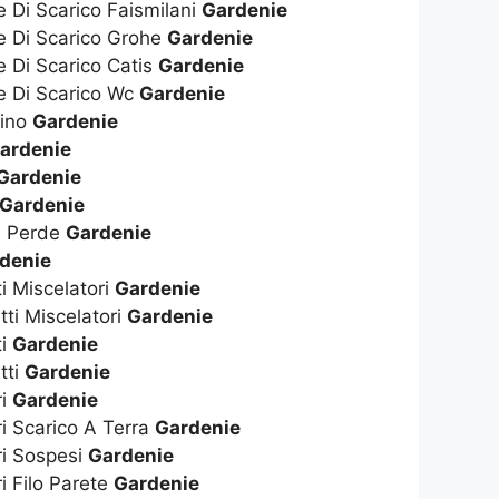
e Di Scarico Faismilani
Gardenie
te Di Scarico Grohe
Gardenie
e Di Scarico Catis
Gardenie
te Di Scarico Wc
Gardenie
dino
Gardenie
ardenie
Gardenie
Gardenie
e Perde
Gardenie
denie
ti Miscelatori
Gardenie
tti Miscelatori
Gardenie
ti
Gardenie
tti
Gardenie
ri
Gardenie
ri Scarico A Terra
Gardenie
ri Sospesi
Gardenie
i Filo Parete
Gardenie