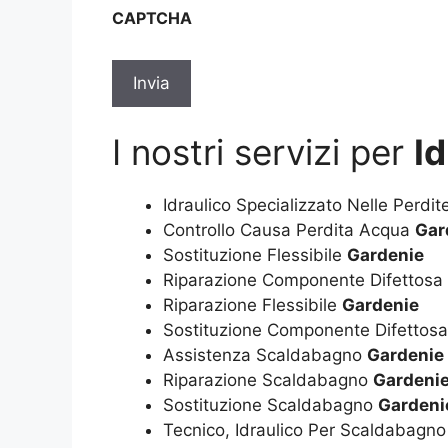
sulla
CAPTCHA
privacy
*
I nostri servizi per
I
Idraulico Specializzato Nelle Perdi
Controllo Causa Perdita Acqua
Gar
Sostituzione Flessibile
Gardenie
Riparazione Componente Difettosa
Riparazione Flessibile
Gardenie
Sostituzione Componente Difettos
Assistenza Scaldabagno
Gardenie
Riparazione Scaldabagno
Gardeni
Sostituzione Scaldabagno
Gardeni
Tecnico, Idraulico Per Scaldabagn