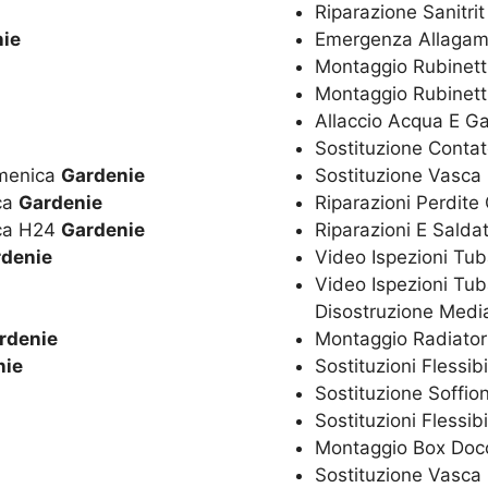
Riparazione Sanitri
ie
Emergenza Allagam
Montaggio Rubinetti
Montaggio Rubinett
Allaccio Acqua E G
Sostituzione Conta
omenica
Gardenie
Sostituzione Vasca
ica
Gardenie
Riparazioni Perdite
ica H24
Gardenie
Riparazioni E Salda
denie
Video Ispezioni Tub
Video Ispezioni Tub
Disostruzione Media
rdenie
Montaggio Radiator
nie
Sostituzioni Flessib
Sostituzione Soffio
Sostituzioni Flessib
Montaggio Box Doc
Sostituzione Vasc