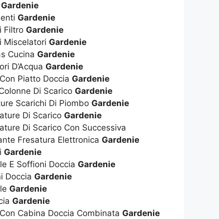
t
Gardenie
enti
Gardenie
 Filtro
Gardenie
i Miscelatori
Gardenie
as Cucina
Gardenie
tori D’Acqua
Gardenie
 Con Piatto Doccia
Gardenie
 Colonne Di Scarico
Gardenie
ture Scarichi Di Piombo
Gardenie
ature Di Scarico
Gardenie
ature Di Scarico Con Successiva
nte Fresatura Elettronica
Gardenie
i
Gardenie
ile E Soffioni Doccia
Gardenie
ni Doccia
Gardenie
ile
Gardenie
cia
Gardenie
a Con Cabina Doccia Combinata
Gardenie