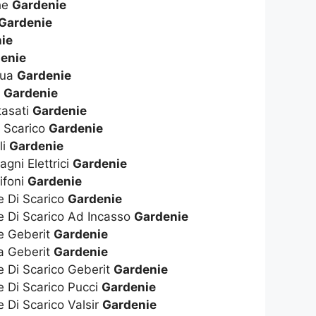
che
Gardenie
Gardenie
ie
enie
qua
Gardenie
s
Gardenie
tasati
Gardenie
i Scarico
Gardenie
li
Gardenie
gni Elettrici
Gardenie
ifoni
Gardenie
e Di Scarico
Gardenie
e Di Scarico Ad Incasso
Gardenie
te Geberit
Gardenie
ta Geberit
Gardenie
e Di Scarico Geberit
Gardenie
e Di Scarico Pucci
Gardenie
e Di Scarico Valsir
Gardenie