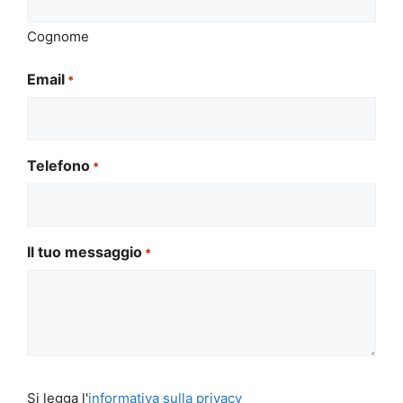
Cognome
Email
*
Telefono
*
Il tuo messaggio
*
Si
Si legga l'
informativa sulla privacy