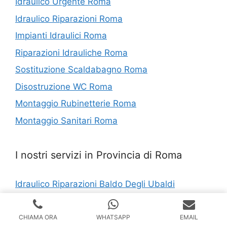
Idraulico Urgente Roma
Idraulico Riparazioni Roma
Impianti Idraulici Roma
Riparazioni Idrauliche Roma
Sostituzione Scaldabagno Roma
Disostruzione WC Roma
Montaggio Rubinetterie Roma
Montaggio Sanitari Roma
I nostri servizi in Provincia di Roma
Idraulico Riparazioni Baldo Degli Ubaldi
Idraulico Riparazioni Don Bosco
Riparazioni Idrauliche Sacrofano
CHIAMA ORA
WHATSAPP
EMAIL