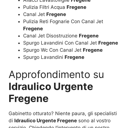
Allacci Lavastoviglie
Fregene
Pulizia Filtri Acqua
Fregene
Canal Jet
Fregene
Pulizia Reti Fognarie Con Canal Jet
Fregene
Canal Jet Disostruzione
Fregene
Spurgo Lavandini Con Canal Jet
Fregene
Spurgo Wc Con Canal Jet
Fregene
Spurgo Lavandini
Fregene
Approfondimento su
Idraulico Urgente
Fregene
Gabinetto otturato? Niente paura, gli specialisti
di
Idraulico Urgente Fregene
sono al vostro
servizio. Chiedendo l’intervento di un nostro