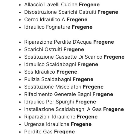
Allaccio Lavelli Cucine
Fregene
Disostruzione Scarichi Ostruiti
Fregene
Cerco Idraulico A
Fregene
Idraulico Fognature
Fregene
Riparazione Perdite D’Acqua
Fregene
Scarichi Ostruiti
Fregene
Sostituzione Cassette Di Scarico
Fregene
Idraulico Scaldabagni
Fregene
Sos Idraulico
Fregene
Pulizia Scaldabagni
Fregene
Sostituzione Miscelatori
Fregene
Rifacimento Generale Bagni
Fregene
Idraulico Per Spurghi
Fregene
Installazione Scaldabagni A Gas
Fregene
Riparazioni Idrauliche
Fregene
Urgenze Idrauliche
Fregene
Perdite Gas
Fregene