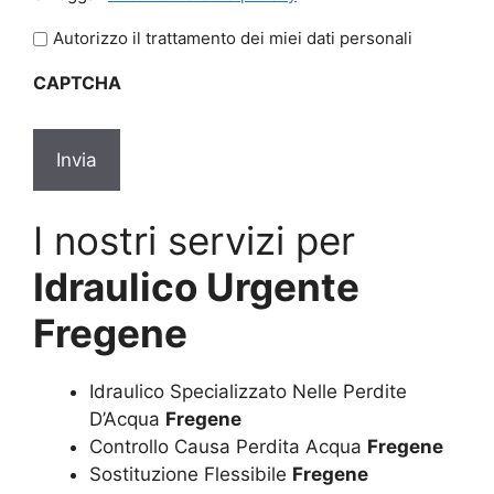
legga
l'informativa
Autorizzo il trattamento dei miei dati personali
sulla
CAPTCHA
privacy
*
I nostri servizi per
Idraulico Urgente
Fregene
Idraulico Specializzato Nelle Perdite
D’Acqua
Fregene
Controllo Causa Perdita Acqua
Fregene
Sostituzione Flessibile
Fregene