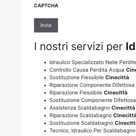
sulla
CAPTCHA
privacy
*
I nostri servizi per
I
Idraulico Specializzato Nelle Perdi
Controllo Causa Perdita Acqua
Cin
Sostituzione Flessibile
Cinecittà
Riparazione Componente Difettosa
Riparazione Flessibile
Cinecittà
Sostituzione Componente Difettos
Assistenza Scaldabagno
Cinecittà
Riparazione Scaldabagno
Cinecitt
Sostituzione Scaldabagno
Cinecitt
Tecnico, Idraulico Per Scaldabagn