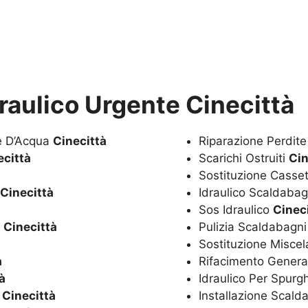
draulico Urgente Cinecittà
te D’Acqua
Cinecittà
Riparazione Perdit
ecittà
Scarichi Ostruiti
Cin
Sostituzione Casset
Cinecittà
Idraulico Scaldaba
Sos Idraulico
Cinec
a
Cinecittà
Pulizia Scaldabagn
Sostituzione Miscel
à
Rifacimento Genera
à
Idraulico Per Spurg
o
Cinecittà
Installazione Scal