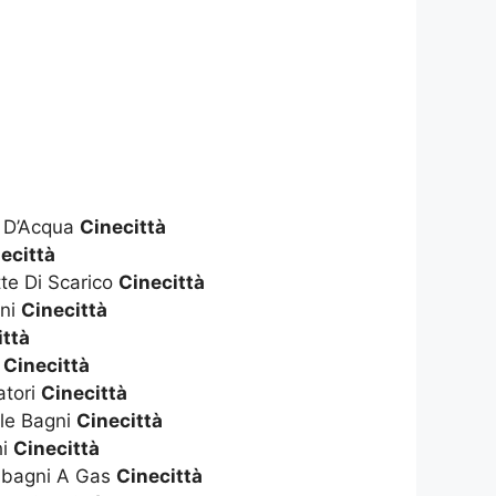
e D’Acqua
Cinecittà
ecittà
te Di Scarico
Cinecittà
gni
Cinecittà
ittà
i
Cinecittà
atori
Cinecittà
le Bagni
Cinecittà
hi
Cinecittà
dabagni A Gas
Cinecittà