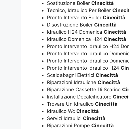
Sostituzione Boiler
Cinecittà
Tecnico, Idraulico Per Boiler
Cineci
Pronto Intervento Boiler
Cinecittà
Disostruzione Boiler
Cinecittà
Idraulico H24 Domenica
Cinecittà
Idraulico Domenica H24
Cinecittà
Pronto Intervento Idraulico H24 D
Pronto Intervento Idraulico Domen
Pronto Intervento Idraulico Domen
Pronto Intervento Idraulico H24
Cin
Scaldabagni Elettrici
Cinecittà
Riparazioni Idrauliche
Cinecittà
Riparazione Cassette Di Scarico
Ci
Installazione Decalcificatore
Cineci
Trovare Un Idraulico
Cinecittà
Idraulico Wc
Cinecittà
Servizi Idraulici
Cinecittà
Riparazioni Pompe
Cinecittà