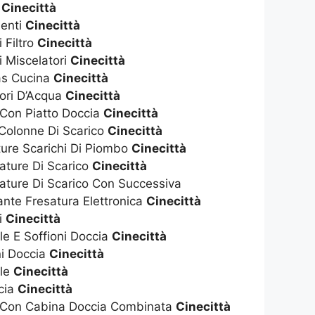
t
Cinecittà
enti
Cinecittà
 Filtro
Cinecittà
i Miscelatori
Cinecittà
as Cucina
Cinecittà
tori D’Acqua
Cinecittà
 Con Piatto Doccia
Cinecittà
 Colonne Di Scarico
Cinecittà
ture Scarichi Di Piombo
Cinecittà
ature Di Scarico
Cinecittà
ature Di Scarico Con Successiva
nte Fresatura Elettronica
Cinecittà
i
Cinecittà
ile E Soffioni Doccia
Cinecittà
ni Doccia
Cinecittà
ile
Cinecittà
cia
Cinecittà
a Con Cabina Doccia Combinata
Cinecittà