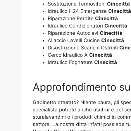
Sostituzione Termosifoni
Cinecittà
Idraulico H24 Emergenze
Cinecittà
Riparazione Perdite
Cinecittà
Idraulico Condizionatori
Cinecittà
Riparazione Autoclavi
Cinecittà
Allaccio Lavelli Cucine
Cinecittà
Disostruzione Scarichi Ostruiti
Cine
Cerco Idraulico A
Cinecittà
Idraulico Fognature
Cinecittà
Approfondimento s
Gabinetto otturato? Niente paura, gli speci
specialista potrete anche usufruire del s
sturalavandini o i prodotti chimici in comm
settore. La nostra ditta infatti possiede t