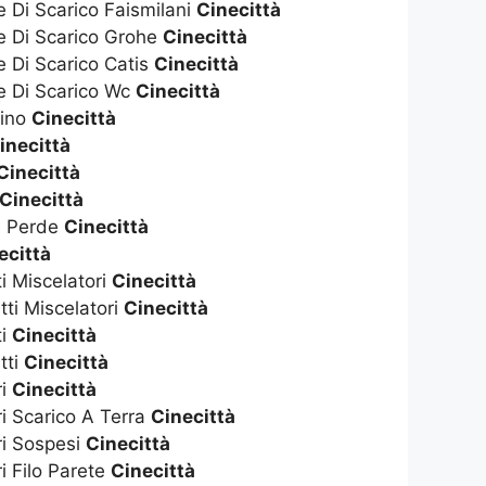
e Di Scarico Faismilani
Cinecittà
te Di Scarico Grohe
Cinecittà
e Di Scarico Catis
Cinecittà
te Di Scarico Wc
Cinecittà
dino
Cinecittà
inecittà
Cinecittà
Cinecittà
e Perde
Cinecittà
ecittà
ti Miscelatori
Cinecittà
tti Miscelatori
Cinecittà
ti
Cinecittà
tti
Cinecittà
ri
Cinecittà
ri Scarico A Terra
Cinecittà
ri Sospesi
Cinecittà
i Filo Parete
Cinecittà