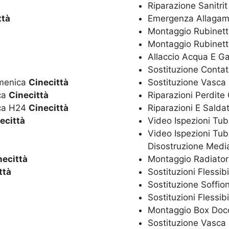
Riparazione Sanitri
ttà
Emergenza Allagam
Montaggio Rubinetti
Montaggio Rubinett
Allaccio Acqua E G
Sostituzione Conta
omenica
Cinecittà
Sostituzione Vasca
ica
Cinecittà
Riparazioni Perdite
ica H24
Cinecittà
Riparazioni E Salda
ecittà
Video Ispezioni Tub
Video Ispezioni Tub
Disostruzione Media
necittà
Montaggio Radiator
ttà
Sostituzioni Flessib
Sostituzione Soffio
Sostituzioni Flessib
Montaggio Box Doc
Sostituzione Vasc