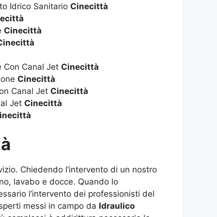
to Idrico Sanitario
Cinecittà
ecittà
ie
Cinecittà
Cinecittà
à
ie Con Canal Jet
Cinecittà
zione
Cinecittà
on Canal Jet
Cinecittà
al Jet
Cinecittà
inecittà
tà
izio. Chiedendo l’intervento di un nostro
agno, lavabo e docce. Quando lo
ssario l’intervento dei professionisti del
i esperti messi in campo da
Idraulico