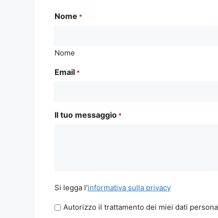
Nome
*
Nome
Email
*
Il tuo messaggio
*
Si
Si legga l'
informativa sulla privacy
legga
Autorizzo il trattamento dei miei dati persona
l'informativa