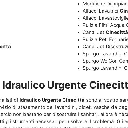
Modifiche Di Impian
Allacci Lavatrici
Cin
Allacci Lavastovigl
Pulizia Filtri Acqua
Canal Jet
Cinecitt
Pulizia Reti Fognar
città
Canal Jet Disostru
Spurgo Lavandini C
Spurgo Wc Con Can
Spurgo Lavandini
C
u
Idraulico Urgente Cinecit
alisti di
Idraulico Urgente Cinecittà
sono al vostro serv
ervizio di stasamento dei lavandini, bidet, vasche da b
ercio non bastano per disostruire i sanitari, allora è nece
utti gli strumenti necessari per risolvere il problema. Gl