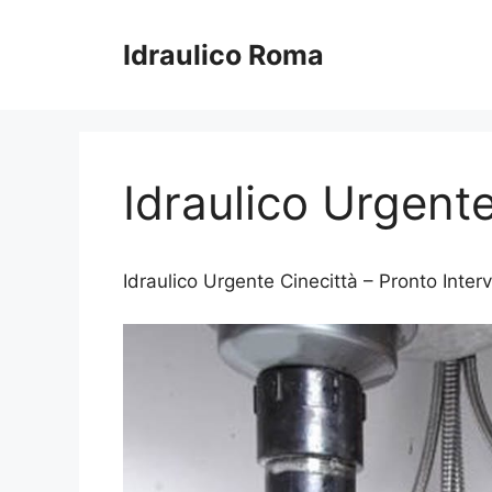
Vai
al
Idraulico Roma
contenuto
Idraulico Urgente
Idraulico Urgente Cinecittà – Pronto Interve