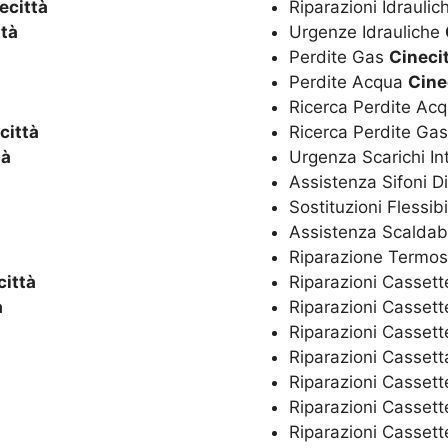
ecittà
Riparazioni Idrauli
ttà
Urgenze Idrauliche
Perdite Gas
Cineci
Perdite Acqua
Cine
Ricerca Perdite Ac
città
Ricerca Perdite Ga
tà
Urgenza Scarichi In
Assistenza Sifoni D
Sostituzioni Flessibi
Assistenza Scaldaba
Riparazione Termos
città
Riparazioni Cassett
à
Riparazioni Cassett
Riparazioni Casset
Riparazioni Casset
Riparazioni Cassett
Riparazioni Cassett
Riparazioni Cassett