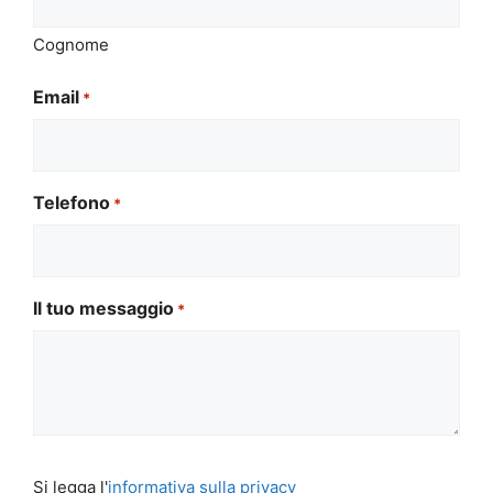
Cognome
Email
*
Telefono
*
Il tuo messaggio
*
Si
Si legga l'
informativa sulla privacy