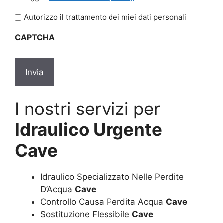
legga
l'informativa
Autorizzo il trattamento dei miei dati personali
sulla
CAPTCHA
privacy
*
I nostri servizi per
Idraulico Urgente
Cave
Idraulico Specializzato Nelle Perdite
D’Acqua
Cave
Controllo Causa Perdita Acqua
Cave
Sostituzione Flessibile
Cave