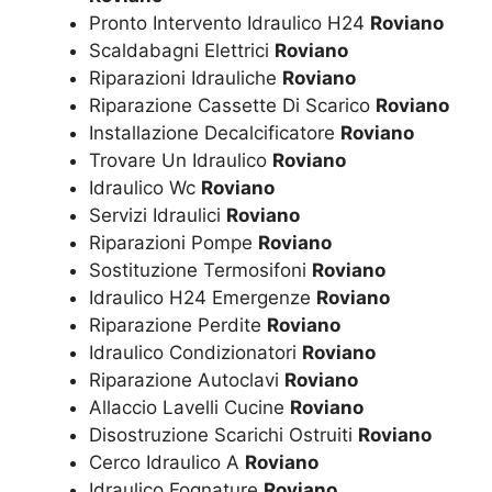
Pronto Intervento Idraulico H24
Roviano
Scaldabagni Elettrici
Roviano
Riparazioni Idrauliche
Roviano
Riparazione Cassette Di Scarico
Roviano
Installazione Decalcificatore
Roviano
Trovare Un Idraulico
Roviano
Idraulico Wc
Roviano
Servizi Idraulici
Roviano
Riparazioni Pompe
Roviano
Sostituzione Termosifoni
Roviano
Idraulico H24 Emergenze
Roviano
Riparazione Perdite
Roviano
Idraulico Condizionatori
Roviano
Riparazione Autoclavi
Roviano
Allaccio Lavelli Cucine
Roviano
Disostruzione Scarichi Ostruiti
Roviano
Cerco Idraulico A
Roviano
Idraulico Fognature
Roviano