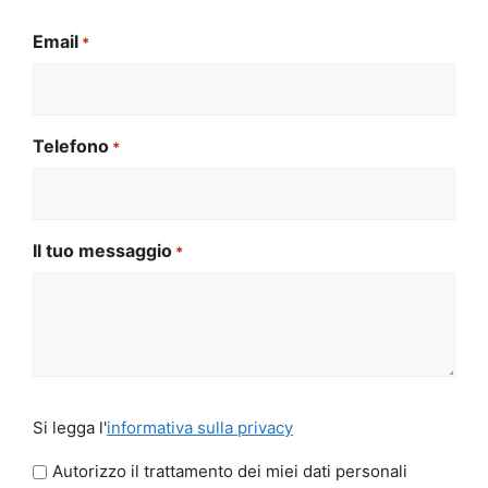
Email
*
Telefono
*
Il tuo messaggio
*
Si
Si legga l'
informativa sulla privacy
legga
l'informativa
Autorizzo il trattamento dei miei dati personali