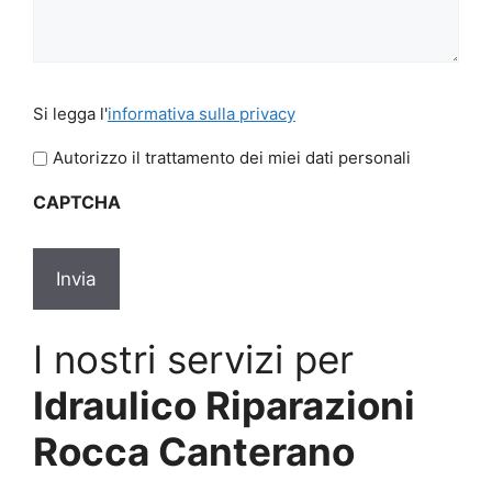
Si
Si legga l'
informativa sulla privacy
legga
l'informativa
Autorizzo il trattamento dei miei dati personali
sulla
CAPTCHA
privacy
*
I nostri servizi per
Idraulico Riparazioni
Rocca Canterano