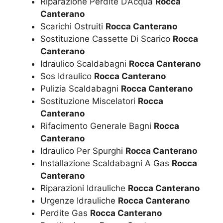
Riparazione Perdite D’Acqua
Rocca
Canterano
Scarichi Ostruiti
Rocca Canterano
Sostituzione Cassette Di Scarico
Rocca
Canterano
Idraulico Scaldabagni
Rocca Canterano
Sos Idraulico
Rocca Canterano
Pulizia Scaldabagni
Rocca Canterano
Sostituzione Miscelatori
Rocca
Canterano
Rifacimento Generale Bagni
Rocca
Canterano
Idraulico Per Spurghi
Rocca Canterano
Installazione Scaldabagni A Gas
Rocca
Canterano
Riparazioni Idrauliche
Rocca Canterano
Urgenze Idrauliche
Rocca Canterano
Perdite Gas
Rocca Canterano