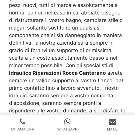
pezzi nuovi, tutti di marca e assolutamente a
norma, quindi, nel caso in cui abbiate bisogno
di ristrutturare il vostro bagno, cambiare stile o
magari soltanto sostituire un qualsiasi
componente che si sia danneggiato in maniera
definitiva, la nostra azienda sarà sempre in
grado di fornirvi un supporto di primissima
scelta a un costo assolutamente basso e nel
minor tempo possibile. Con gli specialisti di
Idraulico Riparazioni Rocca Canterano
avrete
sempre un valido supporto al vostro fianco, dal
primo contatto fino a lavoro avvenuto. I nostri
idraulici saranno sempre a vostra completa
disposizione, saranno sempre pronti a
rispondere alle vostre domande, a soddisfare le
vostre richieste e a darvi preziosi consigli su
come far si che il tutto funzioni al meglio e
CHIAMA ORA
WHATSAPP
EMAIL
resista di più negli anni a venire. Diffidate da chi