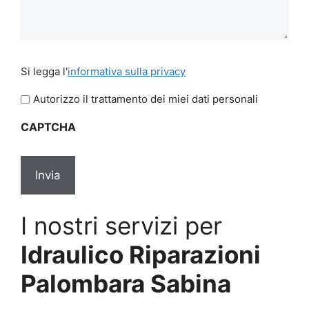
Si
Si legga l'
informativa sulla privacy
legga
l'informativa
Autorizzo il trattamento dei miei dati personali
sulla
CAPTCHA
privacy
*
I nostri servizi per
Idraulico Riparazioni
Palombara Sabina