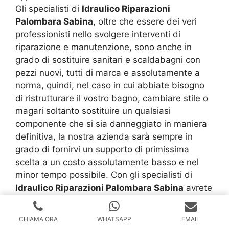
Gli specialisti di
Idraulico Riparazioni
Palombara Sabina
, oltre che essere dei veri
professionisti nello svolgere interventi di
riparazione e manutenzione, sono anche in
grado di sostituire sanitari e scaldabagni con
pezzi nuovi, tutti di marca e assolutamente a
norma, quindi, nel caso in cui abbiate bisogno
di ristrutturare il vostro bagno, cambiare stile o
magari soltanto sostituire un qualsiasi
componente che si sia danneggiato in maniera
definitiva, la nostra azienda sarà sempre in
grado di fornirvi un supporto di primissima
scelta a un costo assolutamente basso e nel
minor tempo possibile. Con gli specialisti di
Idraulico Riparazioni Palombara Sabina
avrete
sempre un valido supporto al vostro fianco, dal
primo contatto fino a lavoro avvenuto. I nostri
CHIAMA ORA
WHATSAPP
EMAIL
idraulici saranno sempre a vostra completa