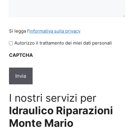
Si
Si legga l'
informativa sulla privacy
legga
l'informativa
Autorizzo il trattamento dei miei dati personali
sulla
CAPTCHA
privacy
*
I nostri servizi per
Idraulico Riparazioni
Monte Mario