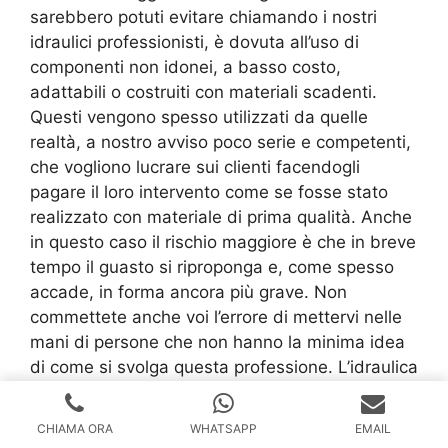
sarebbero potuti evitare chiamando i nostri
idraulici professionisti, è dovuta all’uso di
componenti non idonei, a basso costo,
adattabili o costruiti con materiali scadenti.
Questi vengono spesso utilizzati da quelle
realtà, a nostro avviso poco serie e competenti,
che vogliono lucrare sui clienti facendogli
pagare il loro intervento come se fosse stato
realizzato con materiale di prima qualità. Anche
in questo caso il rischio maggiore è che in breve
tempo il guasto si riproponga e, come spesso
accade, in forma ancora più grave. Non
commettete anche voi l’errore di mettervi nelle
mani di persone che non hanno la minima idea
di come si svolga questa professione. L’idraulica
è una materia difficile, che necessita
competenza e conoscenza di ciò che si sta
CHIAMA ORA
WHATSAPP
EMAIL
facendo, che richiede una buona manualità e