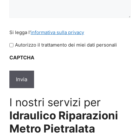
Si
Si legga l'
informativa sulla privacy
legga
l'informativa
Autorizzo il trattamento dei miei dati personali
sulla
CAPTCHA
privacy
*
I nostri servizi per
Idraulico Riparazioni
Metro Pietralata