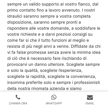
sempre un valido supporto al vostro fianco, dal
primo contatto fino a lavoro avvenuto. I nostri
idraulici saranno sempre a vostra completa
disposizione, saranno sempre pronti a
rispondere alle vostre domande, a soddisfare le
vostre richieste e a darvi preziosi consigli su
come far si che il tutto funzioni al meglio e
resista di più negli anni a venire. Diffidate da chi
vi fa false promesse senza avere la minima idea
di ciò che è necessario fare rischiando di
provocarvi un danno ulteriore. Scegliete sempre
e solo la qualità, scegliete l’esperienza,
scegliete la rapidità, scegliete la convenienza,
insomma preferite solo e sempre i professionisti
della nostra rinomata azienda e siamo
assolutamente sicuri che resterete certamente
soddisfatti del risultato finale. E allora che cosa
CHIAMA ORA
WHATSAPP
EMAIL
state ancora aspettando? Se il vostro problema