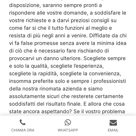
disposizione, saranno sempre pronti a
rispondere alle vostre domande, a soddisfare le
vostre richieste e a darvi preziosi consigli su
come far si che il tutto funzioni al meglio e
resista di più negli anni a venire. Diffidate da chi
vi fa false promesse senza avere la minima idea
di ciò che è necessario fare rischiando di
provocarvi un danno ulteriore. Scegliete sempre
e solo la qualità, scegliete l’esperienza,
scegliete la rapidità, scegliete la convenienza,
insomma preferite solo e sempre i professionisti
della nostra rinomata azienda e siamo
assolutamente sicuri che resterete certamente
soddisfatti del risultato finale. E allora che cosa
state ancora aspettando? Se il vostro problema
è un guasto in bagno o in cucina, affrettatevi a
comporre il numero presente sul nostro sito
CHIAMA ORA
WHATSAPP
EMAIL
internet, telefonate, spiegate qual è il vostro