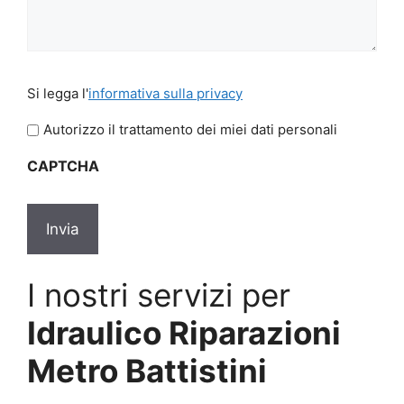
Si
Si legga l'
informativa sulla privacy
legga
l'informativa
Autorizzo il trattamento dei miei dati personali
sulla
CAPTCHA
privacy
*
I nostri servizi per
Idraulico Riparazioni
Metro Battistini