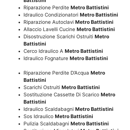
Battistini
Riparazione Perdite
Metro Battistini
Idraulico Condizionatori
Metro Battistini
Riparazione Autoclavi
Metro Battistini
Allaccio Lavelli Cucine
Metro Battistini
Disostruzione Scarichi Ostruiti
Metro
Battistini
Cerco Idraulico A
Metro Battistini
Idraulico Fognature
Metro Battistini
Riparazione Perdite D’Acqua
Metro
Battistini
Scarichi Ostruiti
Metro Battistini
Sostituzione Cassette Di Scarico
Metro
Battistini
Idraulico Scaldabagni
Metro Battistini
Sos Idraulico
Metro Battistini
Pulizia Scaldabagni
Metro Battistini