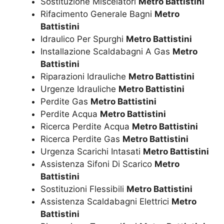
Sostituzione Miscelatori
Metro Battistini
Rifacimento Generale Bagni
Metro
Battistini
Idraulico Per Spurghi
Metro Battistini
Installazione Scaldabagni A Gas
Metro
Battistini
Riparazioni Idrauliche
Metro Battistini
Urgenze Idrauliche
Metro Battistini
Perdite Gas
Metro Battistini
Perdite Acqua
Metro Battistini
Ricerca Perdite Acqua
Metro Battistini
Ricerca Perdite Gas
Metro Battistini
Urgenza Scarichi Intasati
Metro Battistini
Assistenza Sifoni Di Scarico
Metro
Battistini
Sostituzioni Flessibili
Metro Battistini
Assistenza Scaldabagni Elettrici
Metro
Battistini